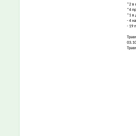
*2 в
*4 п
*1 в
- 4 
- 19
Трав
03.1
Трав