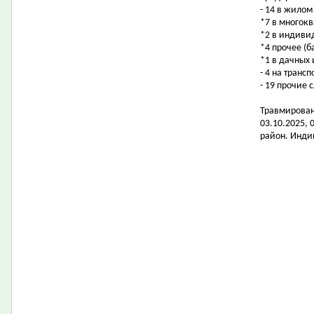
- 14 в жилом
*7 в многок
*2 в индиви
*4 прочее (б
*1 в дачных
- 4 на транс
- 19 прочие 
Травмировано
03.10.2025, 
район. Инди