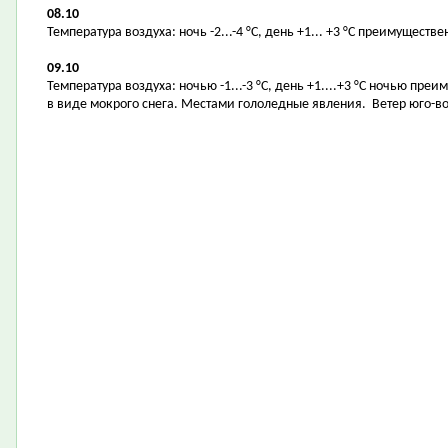
08.10
Температура воздуха: ночь -2...-4 °С, день +1... +3 °С преимуществ
09.10
Температура воздуха: ночью -1...-3 °С, день +1....+3 °С ночью пр
в виде мокрого снега. Местами гололедные явления. Ветер юго-во