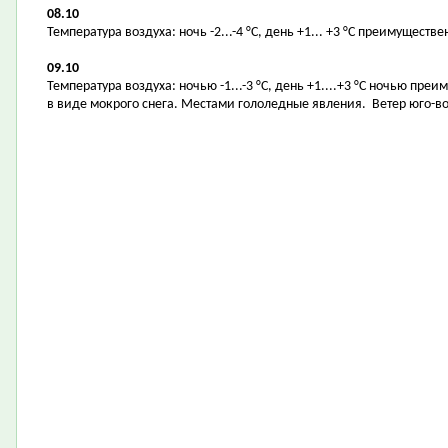
08.10
Температура воздуха: ночь -2...-4 °С, день +1... +3 °С преимуществ
09.10
Температура воздуха: ночью -1...-3 °С, день +1....+3 °С ночью пр
в виде мокрого снега. Местами гололедные явления. Ветер юго-во