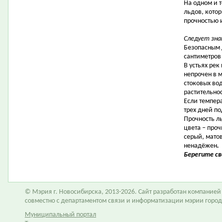
На одном и 
льдов, кото
прочностью 
Следует зна
Безопасным 
сантиметров 
В устьях рек
непрочен в 
стоковых во
растительнос
Если темпер
трех дней по
Прочность л
цвета – проч
серый, мато
ненадёжен
.
Берегите св
© Мэрия г. Новосибирска, 2013-2026. Сайт разработан компание
совместно с департаментом связи и информатизации мэрии горо
Муниципальный портал