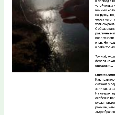
в период с н
устойчивых 
ночным холо
нагрузку, н
через него т
хотя сохраня
С образован
различным п
поверхности 
и т.п. Но не
в себе толь
Тонкий, мол
берега нек
опасность.
Становление
Как правило
сначала у бе
заливах, а з
На озерах, п
особенно на 
русла придо
раньше, чем 
льдообразов