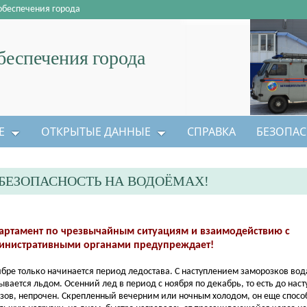
обеспечения города
еспечения города
Е
ОТКРЫТЫЕ ДАННЫЕ
СПРАВКА
БЕЗОПАС
БЕЗОПАСНОСТЬ НА ВОДОЁМАХ!
артамент по чрезвычайным ситуациям и взаимодействию с
инистративными органами предупреждает!
ябре только начинается период ледостава. С наступлением заморозков вод
ывается льдом. Осенний лед в период с ноября по декабрь, то есть до нас
зов, непрочен. Скрепленный вечерним или ночным холодом, он еще спос