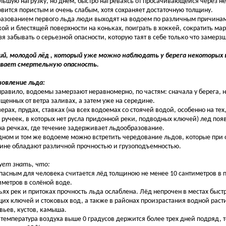
льшую нагрузку, но днем, быстро нагреваясь от просачивающейся через не
овится пористым и очень слабым, хотя сохраняет достаточную толщину.
разованием первого льда люди выходят на водоем по различным причинам
кой и блестящей поверхности на коньках, поиграть в хоккей, сократить марш
зя забывать о серьезной опасности, которую таят в себе только что замер
ий, молодой лёд , который уже можно наблюдать у берега некоторых
вает смертельную опасность.
овление льда:
правило, водоемы замерзают неравномерно, по частям: сначала у берега, 
щенных от ветра заливах, а затем уже на середине.
зерах, прудах, ставках (на всех водоемах со стоячей водой, особенно на тех
 ручеек, в которых нет русла придонной реки, подводных ключей) лед поя
на речках, где течение задерживает льдообразование.
дном и том же водоеме можно встретить чередование льдов, которые при
ине обладают различной прочностью и грузоподъемностью.
ует знать, что:
пасным для человека считается лёд толщиною не менее 10 сантиметров в п
иметров в солёной воде.
тьях рек и притоках прочность льда ослаблена. Лёд непрочен в местах быст
их ключей и стоковых вод, а также в районах произрастания водной раст
вьев, кустов, камыша.
 температура воздуха выше 0 градусов держится более трех дней подряд, т