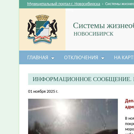
Муниципальный портал г. Новосибирска
›
Системы жизне
Системы жизнеоб
НОВОСИБИРСК
ГЛАВНАЯ
ОТКЛЮЧЕНИЯ
НА КАРТ
ИНФОРМАЦИОННОЕ СООБЩЕНИЕ. 
01 ноября 2025 г.
Деп
адм
В но
покр
моро