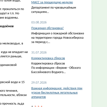
го талой воды,
МАСС за прошедшую неделю
Департамент по чрезвычайным
: прокатиться по
ситуациям…
рут и т.п. Но
зшие водоемы.
03.08.2026
 водоёмов
Пожарная обстановка!
Информация о пожарной обстановке
на территории города Новосибирска
за период с…
на мелководье, в
, куда не впадает ни
31.07.2026
вляется раньше,
Корректировка сбросов
Корректировка сбросов
 одинаковой
По информации «Верхне - Обского
Бассейнового Водного…
ресной воде и 15
29.07.2026
Важная информация: действия при
рого течения,
угрозе беспилотных летательных
ительности, вблизи
аппаратов
о прочность льда