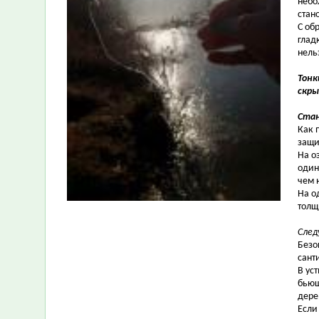
небо
стан
С об
глад
нель
Тонк
скры
Стан
Как 
защи
На о
один
чем 
На о
толщ
След
Безо
сант
В ус
бьющ
дере
Если