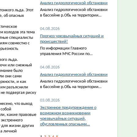
Анализ гидрологической обстановки
Анализ гидрологической обстановки
тонкого льда. Этот
в бассейне р.Обь на территории…
, об опасных
ктическое
04.08.2026
м холодов эта тема
Прогноз чрезвычайных ситуаций и
нтные специалисты
происшествий!
иям совместно с
По информации Главного
ерьезность
управления МЧС России по…
вого льда.
лючи или снежный
04.08.2026
нимание было
Анализ гидрологической обстановки
ли они сами
Анализ гидрологической обстановки
рхности, и как
в бассейне р.Обь на территории…
е им разъяснили
 не подвергая риску
03.08.2026
несено, что выход
Экстренное предупреждение о
 собой
возможном возникновении
или, какие правовые
чрезвычайных ситуаций,
 экстренного
обусловленных опасными…
 для жизни других
ва личной