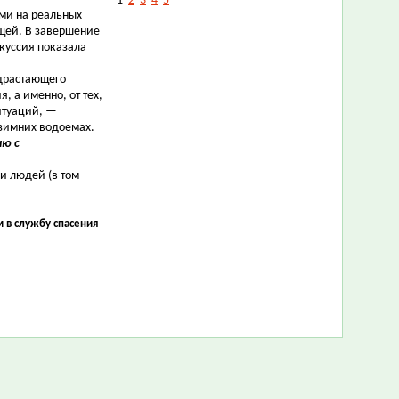
1
2
3
4
5
ми на реальных
ющей. В завершение
скуссия показала
драстающего
, а именно, от тех,
итуаций, —
зимних водоемах.
ию с
и людей (в том
 в службу спасения