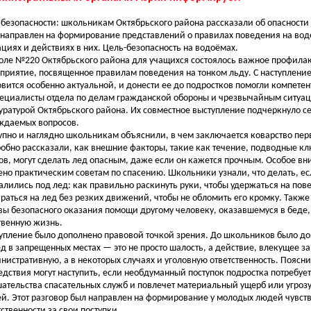
 безопасности: школьникам Октябрьского района рассказали об опасности 
 направлен на формирование представлений о правилах поведения на воде
ациях и действиях в них. Цель-безопасность на водоёмах.
оле №220 Октябрьского района для учащихся состоялось важное профила
приятие, посвященное правилам поведения на тонком льду. С наступление
овится особенно актуальной, и донести ее до подростков помогли компете
ециалисты отдела по делам гражданской обороны и чрезвычайным ситуац
уратурой Октябрьского района. Их совместное выступление подчеркнуло с
ждаемых вопросов.
упно и наглядно школьникам объяснили, в чем заключается коварство пер
обно рассказали, как внешние факторы, такие как течение, подводные к
ов, могут сделать лед опасным, даже если он кажется прочным. Особое в
ено практическим советам по спасению. Школьники узнали, что делать, ес
алились под лед: как правильно раскинуть руки, чтобы удержаться на пове
раться на лед без резких движений, чтобы не обломить его кромку. Такж
вы безопасного оказания помощи другому человеку, оказавшемуся в беде,
твенную жизнь.
упление было дополнено правовой точкой зрения. До школьников было до
ед в запрещенных местах — это не просто шалость, а действие, влекущее за
нистративную, а в некоторых случаях и уголовную ответственность. Поясн
едствия могут наступить, если необдуманный поступок подростка потребует
ательства спасательных служб и повлечет материальный ущерб или угрозу
й. Этот разговор был направлен на формирование у молодых людей чувст
тственности за свои поступки.