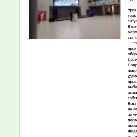
Урок
урок
ситу
В шк
меро
стан
— сп
прок
обсу
Дост
Подр
покр
удел
пров
выби
осно
собс
Выст
на л
адми
посл
вмеш
люде
отве