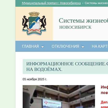
Муниципальный портал г. Новосибирска
›
Системы жизне
Системы жизнеоб
НОВОСИБИРСК
ГЛАВНАЯ
ОТКЛЮЧЕНИЯ
НА КАРТ
ИНФОРМАЦИОННОЕ СООБЩЕНИЕ.Ф
НА ВОДОЁМАХ.
05 ноября 2025 г.
Инф
пов
Деп
адм