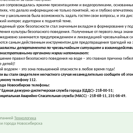
ия сопровождалась яркими презентациями и видеороликами, основанны
тиях, что делало информацию не только понятной, но и глубоко впечатля
ечи у школьников была возможность задать гостям свои вопросы, и эта ди
кий интерес аудитории к поднятой теме.
еденный урок безопасности стал значимым вкладом в формирование у по
ления культуры безопасного поведения. Полученные от первого лица знания
ежедневно занимается предупреждением и ликвидацией чрезвычайных с
ются самым действенным инструментом для предотвращения трагедий на 
иалисты департамента по чрезвычайным ситуациям и взаимодейств
нистративными органами мэрии напоминают:
шение правил безопасного поведения на воде – это главная причина гибел
е детей)!
й водоем – это зона повышенной опасности в любое время года!
ли вы стали свидетелем несчастного случая незамедлительно сообщите об этом
диному телефону 112.
роде Новосибирске телефоны:
У Единая дежурно-диспетчерская служба города (ЕДДС)- 218-00-51;
ниципальная Аварийно-Спасательная служба (МАСС) - 218-68-11, 231-06-49.
омпанией
Технологика
ии города Новосибирска