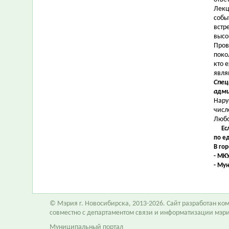
Лекц
собы
встр
высо
Пров
поко
кто 
явля
Спец
адми
Нару
числ
Любо
Ес
по е
В го
- МК
- Му
© Мэрия г. Новосибирска, 2013-2026. Сайт разработан к
совместно с департаментом связи и информатизации мэр
Муниципальный портал