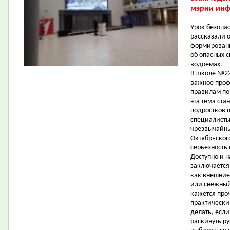
мэрии инф
Урок безопа
рассказали о
формировани
об опасных с
водоёмах.
В школе №22
важное проф
правилам по
эта тема ста
подростков 
специалисты
чрезвычайны
Октябрьског
серьезность
Доступно и 
заключается
как внешние
или снежный
кажется про
практически
делать, есл
раскинуть ру