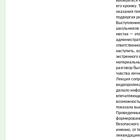
выбираться 
его кромку.
оказания по
подвергая р
Выступление
школьников 
местах — это
администрат
ответственно
наступить, е
экстренного
материальны
разговор бы
чувства личн
Лекция сопр
видеоролика
делало инфо
впечатляюще
возможность 
показала вы
Проведенный
формировани
безопасного 
именно, от 
ликвидацией