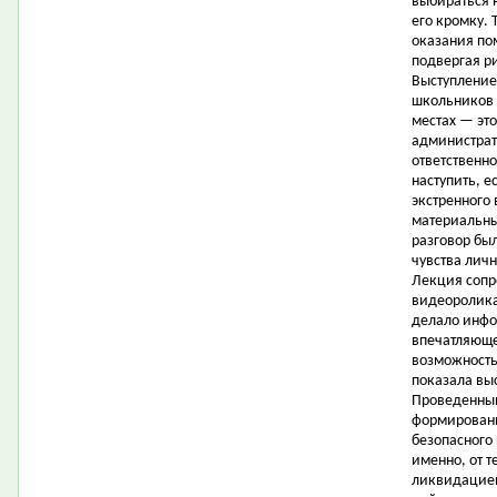
выбираться 
его кромку.
оказания по
подвергая р
Выступление
школьников 
местах — это
администрат
ответственно
наступить, е
экстренного
материальны
разговор бы
чувства личн
Лекция сопр
видеоролика
делало инфо
впечатляюще
возможность 
показала вы
Проведенный
формировани
безопасного 
именно, от 
ликвидацией