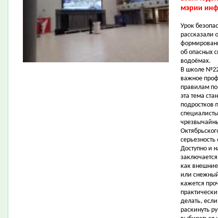
мэрии инф
Урок безопа
рассказали о
формировани
об опасных с
водоёмах.
В школе №22
важное проф
правилам по
эта тема ста
подростков 
специалисты
чрезвычайны
Октябрьског
серьезность
Доступно и 
заключается
как внешние
или снежный
кажется про
практически
делать, есл
раскинуть ру