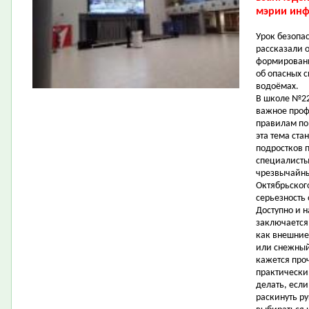
мэрии инф
Урок безопа
рассказали о
формировани
об опасных с
водоёмах.
В школе №22
важное проф
правилам по
эта тема ста
подростков 
специалисты
чрезвычайны
Октябрьског
серьезность
Доступно и 
заключается
как внешние
или снежный
кажется про
практически
делать, есл
раскинуть ру