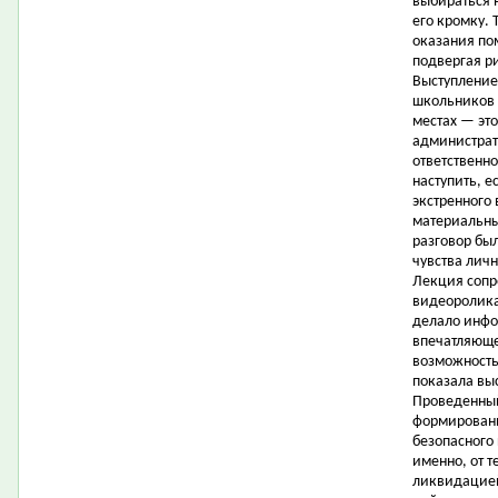
выбираться 
его кромку.
оказания по
подвергая р
Выступление
школьников 
местах — это
администрат
ответственно
наступить, е
экстренного
материальны
разговор бы
чувства личн
Лекция сопр
видеоролика
делало инфо
впечатляюще
возможность 
показала вы
Проведенный
формировани
безопасного 
именно, от 
ликвидацией