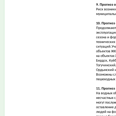
9. Прогноз 
Риск возник
муниципальн
10. Прогноз
Продолжаютс
эксплуатаци
сезона и фо
технических
ситуаций.Уч
объектов ЖК
на объектах 
Бердск, Куй
Тогучинский
Ордынский и
Возможны сл
пешеходных 
11. Прогноз
На водных о
несчастных 
могут послу
оставление 
людей на фо