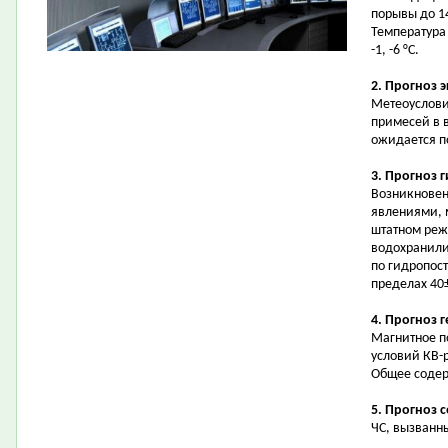
порывы до 14
Температура 
-1, -6 °С.
2. Прогноз 
Метеоуслови
примесей в 
ожидается 
3. Прогноз 
Возникновен
явлениями, 
штатном реж
водохранили
по гидропост
пределах 40
4. Прогноз 
Магнитное п
условий КВ-
Общее содер
5. Прогноз 
ЧС, вызванн