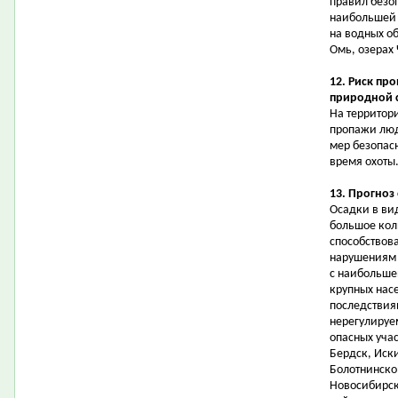
правил безо
наибольшей 
на водных об
Омь, озерах
12. Риск пр
природной 
На территор
пропажи люд
мер безопас
время охоты
13. Прогноз
Осадки в ви
большое кол
способствов
нарушениям 
с наибольше
крупных нас
последствия
нерегулируе
опасных учас
Бердск, Иск
Болотнинско
Новосибирск