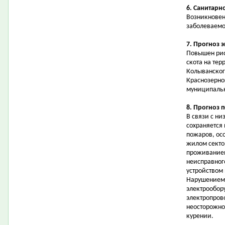
6. Санитарн
Возникновен
заболеваемо
7. Прогноз 
Повышен рис
скота на тер
Колыванског
Краснозерног
муниципальн
8. Прогноз 
В связи с н
сохраняется
пожаров, осо
жилом секто
проживанием
неисправног
устройством
Нарушением 
электрообор
электропров
неосторожно
курении.