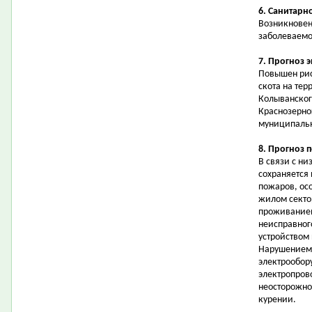
6. Санитарн
Возникновен
заболеваемо
7. Прогноз 
Повышен рис
скота на тер
Колыванског
Краснозерног
муниципальн
8. Прогноз 
В связи с н
сохраняется
пожаров, осо
жилом секто
проживанием
неисправног
устройством
Нарушением 
электрообор
электропров
неосторожно
курении.