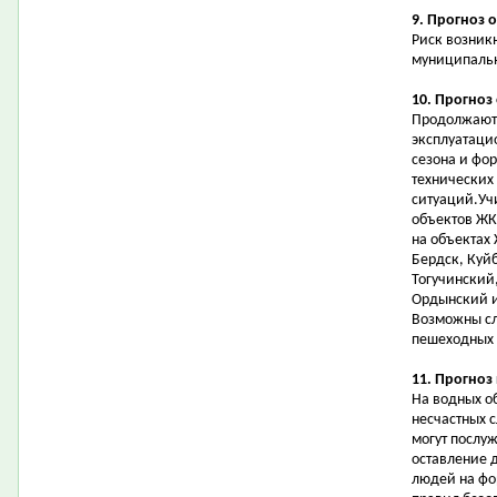
9. Прогноз 
Риск возник
муниципальн
10. Прогноз
Продолжаютс
эксплуатаци
сезона и фо
технических
ситуаций.Уч
объектов ЖК
на объектах 
Бердск, Куй
Тогучинский
Ордынский и
Возможны сл
пешеходных 
11. Прогноз
На водных о
несчастных 
могут послу
оставление 
людей на фо