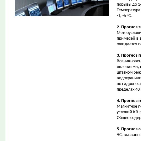
порывы до 14
Температура 
-1, -6 °С.
2. Прогноз 
Метеоуслови
примесей в 
ожидается 
3. Прогноз 
Возникновен
явлениями, 
штатном реж
водохранили
по гидропост
пределах 40
4. Прогноз 
Магнитное п
условий КВ-
Общее содер
5. Прогноз 
ЧС, вызванн