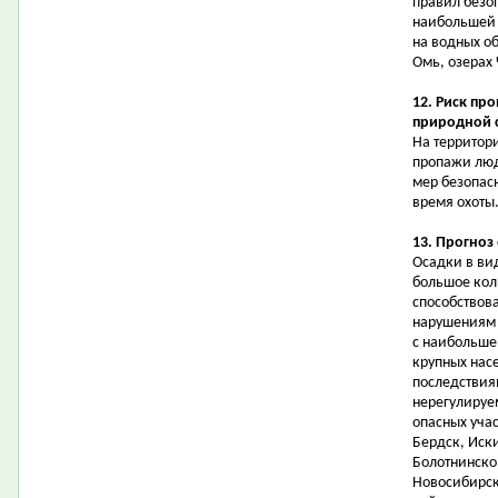
правил безо
наибольшей 
на водных об
Омь, озерах
12. Риск пр
природной 
На территор
пропажи люд
мер безопас
время охоты
13. Прогноз
Осадки в ви
большое кол
способствов
нарушениям 
с наибольше
крупных нас
последствия
нерегулируе
опасных учас
Бердск, Иск
Болотнинско
Новосибирск