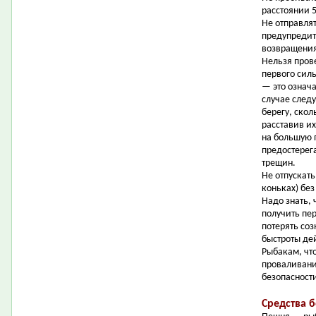
расстоянии 5
Не отправля
предупредит
возвращения
Нельзя прове
первого силь
— это означа
случае следу
берегу, скол
расставив их
на большую 
предостерег
трещин.
Не отпускать
коньках) бе
Надо знать,
получить пер
потерять соз
быстроты де
Рыбакам, чт
проваливани
безопасност
Средства 