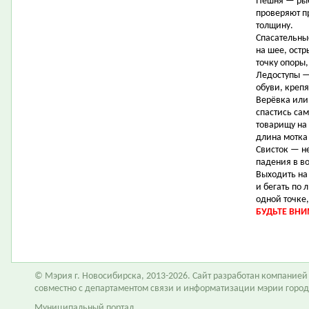
Пешня — рыб
проверяют п
толщину.
Спасательны
на шее, остр
точку опоры,
Ледоступы —
обуви, крепя
Верёвка или
спастись са
товарищу на
длина мотка
Свисток — н
падения в во
Выходить на 
и бегать по
одной точке,
БУДЬТЕ ВН
© Мэрия г. Новосибирска, 2013-2026. Сайт разработан компание
совместно с департаментом связи и информатизации мэрии горо
Муниципальный портал