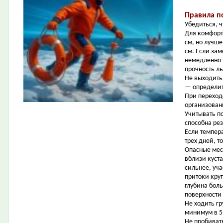
Правила п
Убедиться, ч
Для комфорт
см, но лучше
см. Если зам
немедленно п
прочность л
Не выходить
— определит
При переходе
организова
Учитывать п
способна рез
Если темпер
трех дней, т
Опасные мест
вблизи куст
сильнее, уч
притоки кру
глубина бол
поверхности
Не ходить гр
минимум в 5
Не пробиват