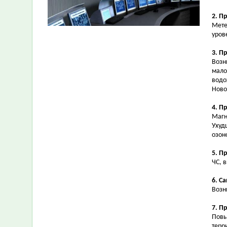
2. П
Мете
уров
3. П
Возн
мало
водо
Ново
4. П
Магн
Ухуд
озон
5. П
ЧС, 
6. С
Возн
7. П
Повы
терр