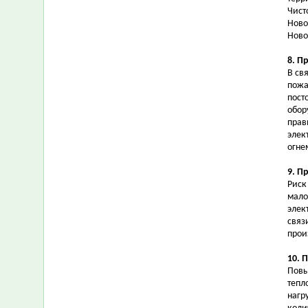
Чист
Ново
Ново
8. П
В св
пожа
пост
обор
прав
элек
огне
9. П
Риск
мало
элек
связ
прои
10. 
Повы
тепл
нагр