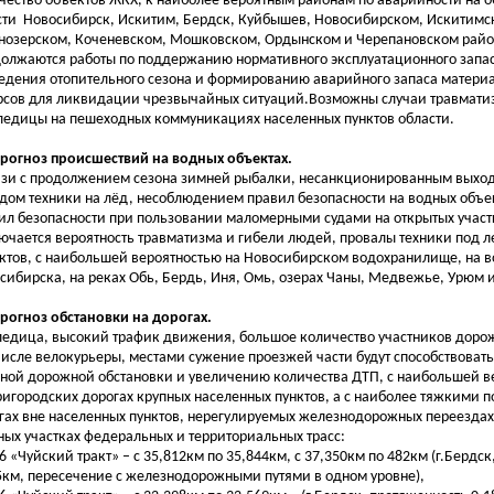
чество объектов ЖКХ, к наиболее вероятным районам по аварийности на 
сти Новосибирск, Искитим, Бердск, Куйбышев, Новосибирском, Искитимск
нозерском, Коченевском, Мошковском, Ордынском и Черепановском райо
олжаются работы по поддержанию нормативного эксплуатационного запас
едения отопительного сезона и формированию аварийного запаса матери
рсов для ликвидации чрезвычайных ситуаций.Возможны случаи травмати
ледицы на пешеходных коммуникациях населенных пунктов области.
Прогноз происшествий на водных объектах.
язи с продолжением сезона зимней рыбалки, несанкционированным выхо
дом техники на лёд, несоблюдением правил безопасности на водных объе
ил безопасности при пользовании маломерными судами на открытых участ
ючается вероятность травматизма и гибели людей, провалы техники под 
ктов, с наибольшей вероятностью на Новосибирском водохранилище, на во
сибирска, на реках Обь, Бердь, Иня, Омь, озерах Чаны, Медвежье, Урюм и
Прогноз обстановки на дорогах.
ледица, высокий трафик движения, большое количество участников доро
числе велокурьеры, местами сужение проезжей части будут способствоват
ной дорожной обстановки и увеличению количества ДТП, с наибольшей в
ригородских дорогах крупных населенных пунктов, а с наиболее тяжкими п
гах вне населенных пунктов, нерегулируемых железнодорожных переездах
ных участках федеральных и территориальных трасс:
56 «Чуйский тракт» – с 35,812км по 35,844км, с 37,350км по 482км (г.Бердс
5км, пересечение с железнодорожными путями в одном уровне),