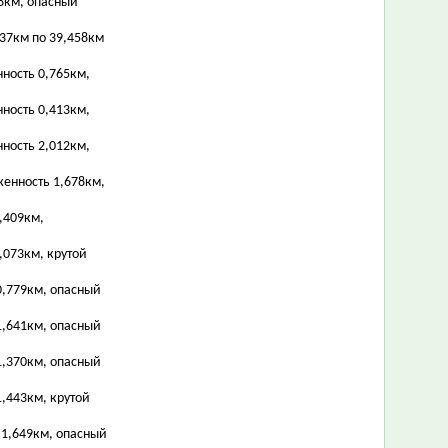
18км, опасный
,937км по 39,458км
нность 0,765км,
нность 0,413км,
нность 2,012км,
женность 1,678км,
,409км,
,073км, крутой
0,779км, опасный
1,641км, опасный
1,370км, опасный
,443км, крутой
 1,649км, опасный