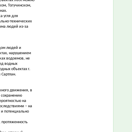
объектах ЖКХ можно
ом, Тогучинском,
нах.
а угля для
ально-технических
зма людей из-за
дом людей и
ктах, нарушением
ках водоемов, не
лед водных
дных объектах г.
 Сартлан.
жного движения, в
ь сохранению
ероятностью на
оследствиями – на
 и потенциально
к, протяженность