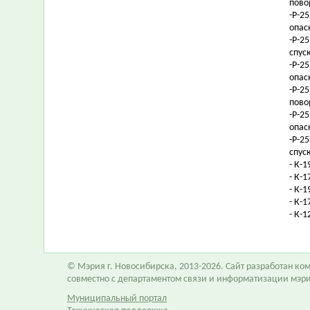
пово
-Р-2
опас
-Р-2
спус
-Р-2
опас
-Р-2
пово
-Р-2
опас
-Р-2
спус
- К-1
- К-
- К-
- К-
- К-
© Мэрия г. Новосибирска, 2013-2026. Сайт разработан к
совместно с департаментом связи и информатизации мэр
Муниципальный портал