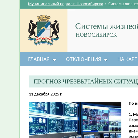
Муниципальный портал г. Новосибирска
›
Системы жизне
Системы жизнеоб
НОВОСИБИРСК
ГЛАВНАЯ
ОТКЛЮЧЕНИЯ
НА КАРТ
ПРОГНОЗ ЧРЕЗВЫЧАЙНЫХ СИТУАЦ
11 декабря 2025 г.
По и
1. М
Пере
измо
днем
емпер