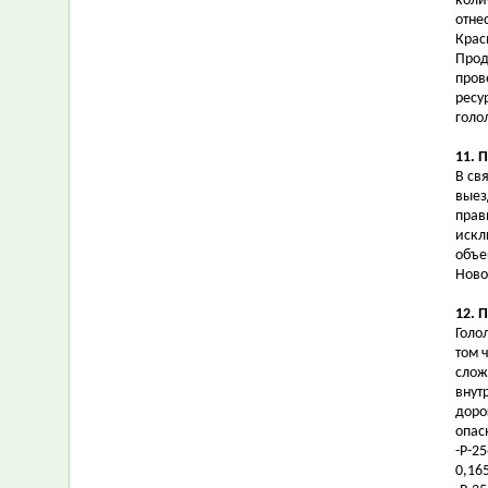
коли
отне
Крас
Прод
пров
ресу
голо
11. 
В св
выез
прав
искл
объе
Ново
12. 
Голо
том 
слож
внут
доро
опас
-Р-2
0,16