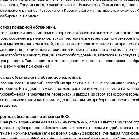
оозерного, Тогучинского, Краснозерского, Чулымского, Ордынского, Чановс
сибирского районов, Татарского и Карасукского муниципальных округов, К
сибирска, г. Бердска.
рогноз пожарной обстановки.
язи с низкими ночными температурами сохраняется высоким риск возникн
ров, особенно в районах сельской местности, в частном жилом секторе и 
оянным проживанием людей, связанных с использованием неисправного г
удования, неправильным устройством и неисправностью отопительных пе
ил устройства и эксплуатации электрооборудования, монтажа и эксплуата
тропроводки. Также причинами возгорания может стать неосторожное обр
м, в том числе при курении.
рогноз обстановки на объектах энергетики.
 возникновения аварий, способных привести к ЧС выше муниципального у
вероятен. На отдельных участках электросетей возможны случаи нарушен
троснабжения, в результате перегрузок и выхода из строя трансформаторн
и с использованием населением дополнительных приборов отопления, осо
зводства.
Прогноз обстановки на объектах ЖКХ.
шен риск возникновения аварий на котельных, случаи выхода из строя от
отрасс и трубопроводов обеспечения населения теплом и водой, связанны
узки на коммунальные сети во время сильных морозов. Учитывая плотност