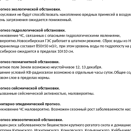
рогноз экологической обстановки.
оусловия не будут способствовать накоплению вредных примесей в возду
ень загрязнения ожидается пониженный.
рогноз гидрологической обстановки.
икновение ЧС, связанных с опасными гидрологическими явлениями,
вероятно.Новосибирская ГЭС работает в штатном режиме. Сброс воды из 
хранилища составит 850±50 м3/с, при этом уровень воды по гидропосту на р
сибирске ожидается в пределах 10±10 см.
рогноз геомагнитной обстановки.
итное поле Земли возможно неустойчивое 12, 13 декабря.
шение условий КВ-радиосвязи возможно в отдельные часы суток.Общее со
овом слое в пределах нормы.
рогноз сейсмической обстановки.
вызванные сейсмической активностью, маловероятны.
анитарно-эпидемический прогноз.
икновение ЧС маловероятно. Возможен сезонный рост заболеваемости на
рогноз эпизоотической обстановки.
шен риск заболеваемости бешенством крупного рогатого скота и домашни
итории Купинского, Искитимского, Кочковского, Колыванского, Куйбышевс