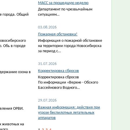
МАСС за прошедшую неделю
Департамент по чрезвычайным
хе города. Общий
ситуациям…
03.08.2026
Пожарная обстановка!
Новосибирского
Информация о пожарной обстановке
. Обь в городе
на территории города Новосибирска
за период с…
31.07.2026
Корректировка сбросов
держание озона в
Корректировка сбросов
По информации «Верхне - Обского
Бассейнового Водного…
29.07.2026
Важная информация: действия при
селения ОРВИ.
угрозе беспилотных летательных
аппаратов
х животных на
кого,