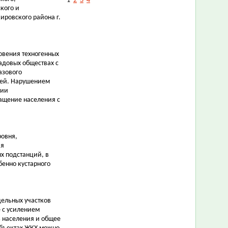
1
2
3
4
кого и
ировского района г.
овения техногенных
садовых обществах с
азового
чей. Нарушением
ции
ащение населения с
ровня,
ия
ых подстанций, в
бенно кустарного
дельных участков
е с усилением
ь населения и общее