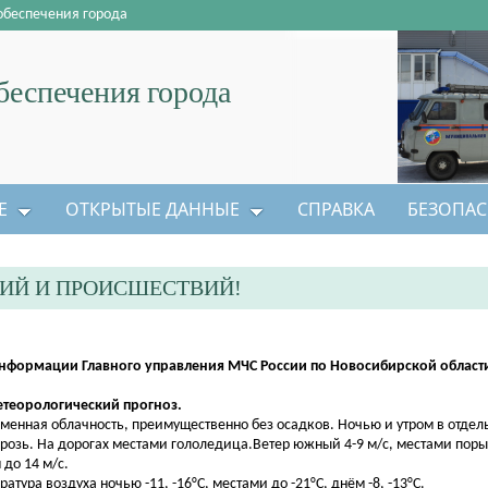
обеспечения города
еспечения города
Е
ОТКРЫТЫЕ ДАННЫЕ
СПРАВКА
БЕЗОПАС
ИЙ И ПРОИСШЕСТВИЙ!
нформации Главного управления МЧС России по Новосибирской области
етеорологический прогноз.
менная облачность, преимущественно без осадков. Ночью и утром в отдел
розь. На дорогах местами гололедица.Ветер южный 4-9 м/с, местами поры
 до 14 м/с.
атура воздуха ночью -11, -16°С, местами до -21°С, днём -8, -13°С.