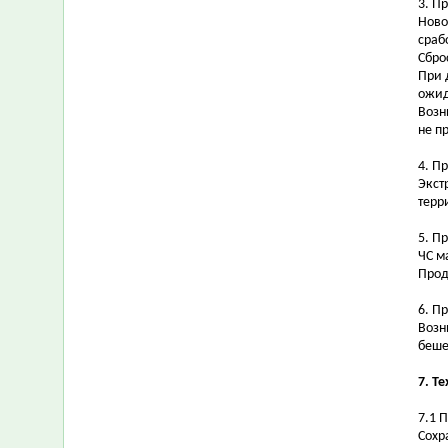
3. П
Ново
сраб
Сбро
При 
ожид
Возн
не п
4. П
Экст
терр
5. П
ЧС м
Прод
6. П
Возн
беше
7. Т
7.1 
Сохр