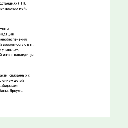
станциях (ТП),
лектроэнергией,
гля и
квидации
знеобеспечения
 вероятностью в гг.
огучинском,
й из-за гололедицы
сти, связанных с
влением детей
осибирском
Чаны, Яркуль,