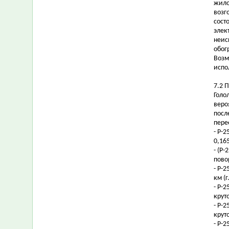
жило
возг
сост
элек
неис
обог
Возм
испо
7.2 
Голо
веро
посл
пере
- Р-2
0,16
- (Р-
пово
- Р-2
км (
- Р-
крут
- Р-
крут
- Р-