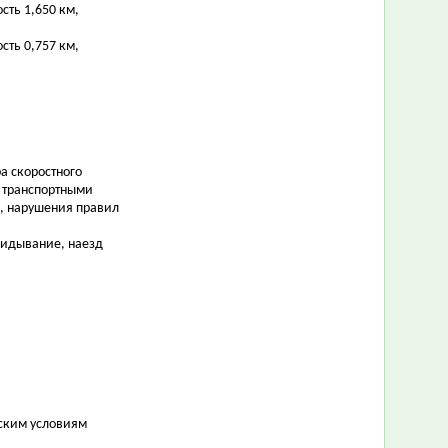
сть 1,650 км,
сть 0,757 км,
а скоростного
я транспортными
я, нарушения правил
кидывание, наезд
еским условиям