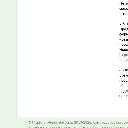
Не и
связ
вызв
7.6 
Прод
форм
чрез
насе
Ново
Чере
на п
8. О
Возм
пров
вбли
водо
Сарт
© Мэрия г. Новосибирска, 2013-2026. Сайт разработан к
совместно с департаментом связи и информатизации мэр