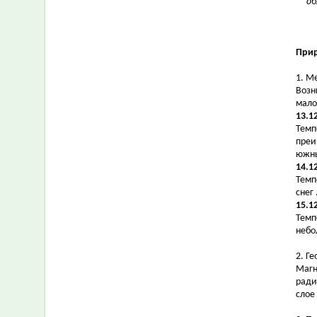
об
Прир
1. М
Возн
мало
13.1
Темпе
преи
южны
14.1
Темпе
снег
15.1
Темп
небо
2. Г
Магн
ради
слое