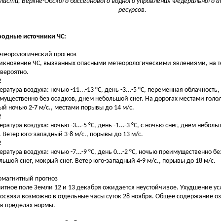
ласти, Верхне-Обского бассейнового водного управления Федерального 
ресурсов.
одные источники ЧС:
етеорологический прогноз
икновение ЧС, вызванных опасными метеорологическими явлениями, на т
вероятно.
2
ратура воздуха: ночью -11...-13 °С, день -3...-5 °С, переменная облачность
мущественно без осадков, днем небольшой снег. На дорогах местами голо
й ночью 2-7 м/с., местами порывы до 14 м/с.
2
ратура воздуха: ночью -3...-5 °С, день -1...-3 °С, с ночью снег, днем небол
 . Ветер юго-западный 3-8 м/с., порывы до 13 м/с.
2
ература воздуха: ночью -7...-9 °С, день 0...-2 °С, ночью преимущественно б
льшой снег, мокрый снег. Ветер юго-западный 4-9 м/с., порывы до 18 м/с.
еомагнитный прогноз
итное поле Земли 12 и 13 декабря ожидается неустойчивое. Ухудшение ус
освязи возможно в отдельные часы суток 28 ноября. Общее содержание оз
 в пределах нормы.