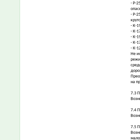
- Р-
опас
- Р-
крут
- К-1
- К-
- К-
- К-
- К-
Не и
режи
сред
доро
Прео
на п
7.3 
Возн
7.4 
Возн
7.5 
Возн
мало