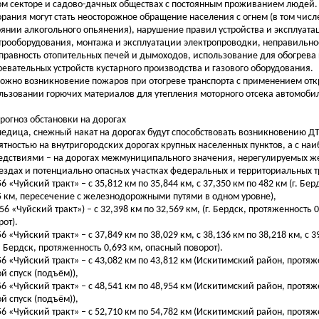
м секторе и садово-дачных обществах с постоянным проживанием людей
орания могут стать неосторожное обращение населения с огнем (в том числ
оянии алкогольного опьянения), нарушение правил устройства и эксплуата
трооборудования, монтажа и эксплуатации электропроводки, неправильное
правность отопительных печей и дымоходов, использование для обогрев
ревательных устройств кустарного производства и газового оборудования.
ожно возникновение пожаров при отогреве транспорта с применением откр
льзовании горючих материалов для утепления моторного отсека автомоби
Прогноз обстановки на дорогах
ледица, снежный накат на дорогах будут способствовать возникновению Д
ятностью на внутригородских дорогах крупных населенных пунктов, а с на
едствиями – на дорогах межмуниципального значения, нерегулируемых 
ездах и потенциально опасных участках федеральных и территориальных т
56 «Чуйский тракт» – с 35,812 км по 35,844 км, с 37,350 км по 482 км (г. Бе
5 км, пересечение с железнодорожными путями в одном уровне),
256 «Чуйский тракт») – с 32,398 км по 32,569 км, (г. Бердск, протяженность 
рот).
56 «Чуйский тракт» – с 37,849 км по 38,029 км, с 38,136 км по 38,218 км, с 3
г. Бердск, протяженность 0,693 км, опасный поворот).
256 «Чуйский тракт» – с 43,082 км по 43,812 км (Искитимский район, протяж
ой спуск (подъём)),
256 «Чуйский тракт» – с 48,541 км по 48,954 км (Искитимский район, протяж
ой спуск (подъём)),
256 «Чуйский тракт» – с 52,710 км по 54,782 км (Искитимский район, протяж