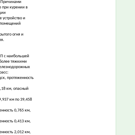
. Причинами
е при курении в
ции
 устройство и
а помещений
ытого огня и
ля.
ТП с наибольшей
иболее тяжкими
железнодорожных
расс:
рдск, протяженность
0,18 км, опасный
9,937 км по 39,458
енность 0,765 км,
енность 0,413 км,
енность 2,012 км,