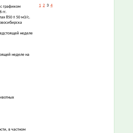
1
2
3
4
 с графиком
 гг.
х 850 ± 50 м3/с.
Новосибирска
редстоящей неделе
оящей неделе на
ивотных
сти, в частном