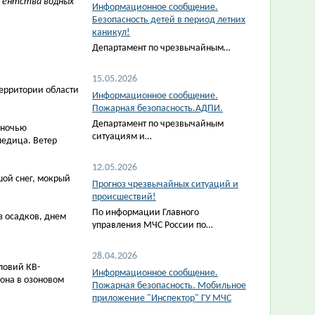
агентства водных
Информационное сообщение.
Безопасность детей в период летних
каникул!
Департамент по чрезвычайным…
15.05.2026
ерритории области
Информационное сообщение.
Пожарная безопасность.АДПИ.
Департамент по чрезвычайным
, ночью
ситуациям и…
ледица. Ветер
12.05.2026
ьшой снег, мокрый
Прогноз чрезвычайных ситуаций и
происшествий!
По информации Главного
ез осадков, днем
управления МЧС России по…
28.04.2026
ловий КВ-
Информационное сообщение.
она в озоновом
Пожарная безопасность. Мобильное
приложение "Инспектор" ГУ МЧС