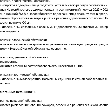
рогноз гидрологической обстановки
сибирское водохранилище будет осуществлять свою работу в соответствии
отки Новосибирского водохранилища на осенне-зимний период 2025 – 2026
сы в нижний бьеф с Новосибирского водохранилища планируются в предела
данном сбросе уровень воды в р. Обь в районе гидрологического поста г. 
ается не ниже -20 см.
икновение ЧС, связанных с опасными гидрологическими явлениями, на п
рогнозируется.
рогноз экологической обстановки
ремально высокое и аварийное загрязнение окружающей среды на предст
итории Новосибирской области маловероятно.
рогноз эпидемической обстановки
аловероятно.
олжится сезонный рост заболеваемости населения ОРВИ.
рогноз эпизоотической обстановки
икновение ЧС маловероятно. Возможны единичные случаи заболевания ж
нством.
ехногенные источники ЧС
Прогноз пожарной обстановки
аняется риск возникновения пожаров, особенно в районах сельской местно