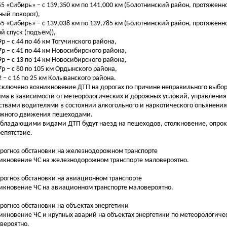
255 «Сибирь» – с 139,350 км по 141,000 км (Болотнинский район, протяженно
ный поворот),
255 «Сибирь» – с 139,038 км по 139,785 км (Болотнинский район, протяженно
ой спуск (подъём)),
9р – с 44 по 46 км Тогучинского района,
17р – с 41 по 44 км Новосибирского района,
19р – с 13 по 14 км Новосибирского района,
17р – с 80 по 105 км Ордынского района,
12 – с 16 по 25 км Колыванского района.
сключено возникновение ДТП на дорогах по причине неправильного выбор
ма в зависимости от метеорологических и дорожных условий, управлени
ствами водителями в состоянии алкогольного и наркотического опьянени
жного движения пешеходами.
бладающими видами ДТП будут наезд на пешеходов, столкновение, опро
репятствие.
Прогноз обстановки на железнодорожном транспорте
икновение ЧС на железнодорожном транспорте маловероятно.
Прогноз обстановки на авиационном транспорте
икновение ЧС на авиационном транспорте маловероятно.
Прогноз обстановки на объектах энергетики
икновение ЧС и крупных аварий на объектах энергетики по метеорологич
вероятно.