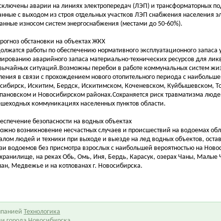
сключены аварии на линиях электропередач (ЛЭП) и трансформаторных под
анные с выходом из строя отдельных участков ЛЭП снабжения населения э
анные износом систем энергоснабжения (местами до 50-60%).
Прогноз обстановки на объектах ЖКХ
олжатся работы по обеспечению нормативного эксплуатационного запаса у
ированию аварийного запаса материально-технических ресурсов для ли
вычайных ситуаций.Возможны перебои в работе коммунальных систем жи
ления в связи с прохождением нового отопительного периода с наибольшей
сибирск, Искитим, Бердск, Искитимском, Коченевском, Куйбышевском, Т
пановском и Новосибирском районах.Сохраняется риск травматизма люде
ешеходных коммуникациях населенных пунктов области.
беспечение безопасности на водных объектах
ожно возникновение несчастных случаев и происшествий на водоемах обла
алом людей и техники при выходе и выезде на лед водных объектов, оста
зи водоемов без присмотра взрослых с наибольшей вероятностью на Нов
хранилище, на реках Обь, Омь, Иня, Бердь, Карасук, озерах Чаны, Малые 
лан, Медвежье и на котлованах г. Новосибирска.
омпанией
Технологика
ии города Новосибирска