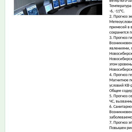
Ветер юго-за
Температура 
-6, -11°С.
2. Прогноз э
Метеоуслови
примесей в 
сохранится 
3. Прогноз 
Возникновен
явлениями, 
Новосибирск
Новосибирск
этом уровень
Новосибирск
4. Прогноз г
Магнитное п
условий КВ-
Общее содер
5. Прогноз 
ЧС, вызванн
6. Санитарн
Возникновен
заболеваемо
7. Прогноз э
Повышен рис