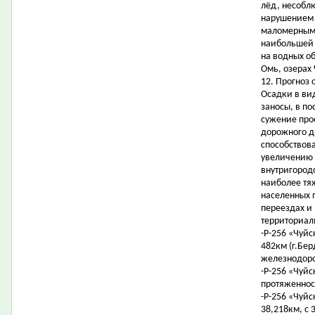
лёд, несобл
нарушением 
маломерными
наибольшей 
на водных об
Омь, озерах
12. Прогноз 
Осадки в ви
заносы, в п
сужение про
дорожного д
способствов
увеличению 
внутригородс
наиболее тя
населенных 
переездах и
территориал
-Р-256 «Чуйс
482км (г.Бер
железнодоро
-Р-256 «Чуйс
протяженност
-Р-256 «Чуйс
38,218км, с 