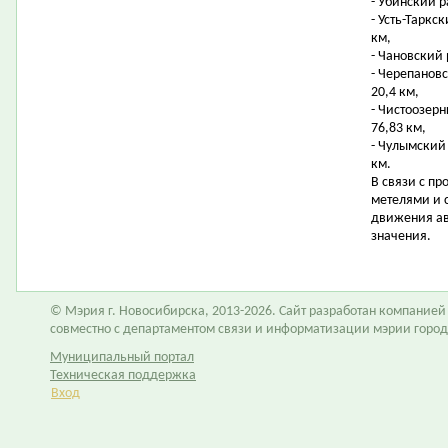
- Убинский р
- Усть-Таркс
км,
- Чановский 
- Черепанов
20,4 км,
- Чистоозер
76,83 км,
- Чулымский
км.
В связи с п
метелями и 
движения ав
значения.
© Мэрия г. Новосибирска, 2013-2026. Сайт разработан компание
совместно с департаментом связи и информатизации мэрии горо
Муниципальный портал
Техническая поддержка
Вход