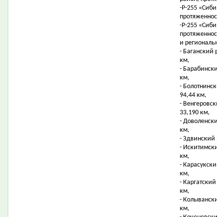
-Р-255 «Сиби
протяженнос
-Р-255 «Сиби
протяженнос
и региональ
- Баганский 
км,
- Барабинск
км,
- Болотнинс
94,44 км,
- Венгеровс
33,190 км,
- Доволенск
км,
- Здвинский 
- Искитимск
км,
- Карасукск
км,
- Каргатский
км,
- Колыванск
км,