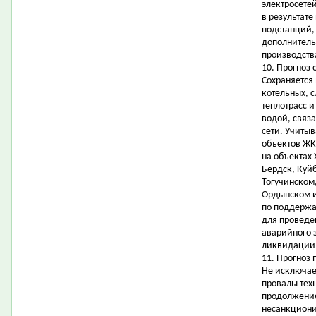
электросете
в результате
подстанций,
дополнитель
производств
10. Прогноз 
Сохраняется
котельных, с
теплотрасс 
водой, связ
сети. Учитыв
объектов ЖК
на объектах
Бердск, Куй
Тогучинском
Ордынском и
по поддержа
для проведе
аварийного 
ликвидации 
11. Прогноз
Не исключае
провалы техн
продолжение
несанкциони