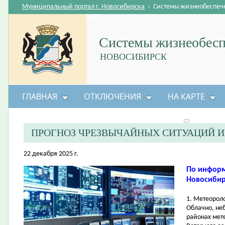
Муниципальный портал г. Новосибирска
›
Системы жизнеобеспеч
Системы жизнеобесп
НОВОСИБИРСК
ГЛАВНАЯ
ОТКЛЮЧЕНИЯ
НА КАРТЕ
БЕЗОПАСНОСТЬ ЖИЗНЕДЕЯТЕЛЬНОСТИ
ПРОГНОЗ ЧРЕЗВЫЧАЙНЫХ СИТУАЦИЙ 
22 декабря 2025 г.
По информ
Новосибирс
1. Метеорол
Облачно, не
районах мет