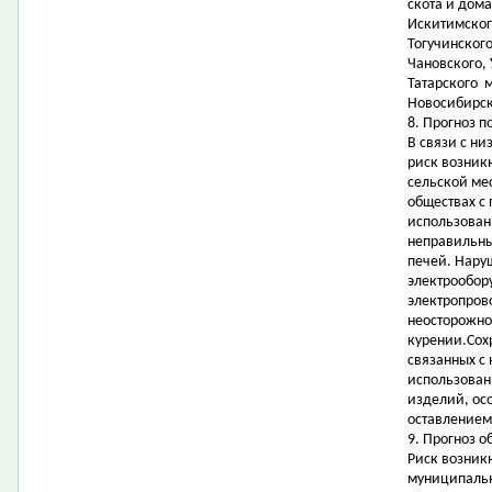
скота и дом
Искитимског
Тогучинского
Чановского, 
Татарского м
Новосибирск
8. Прогноз 
В связи с н
риск возник
сельской мес
обществах с
использован
неправильны
печей. Нару
электрообор
электропров
неосторожно
курении.Сох
связанных с
использован
изделий, ос
оставлением
9. Прогноз о
Риск возник
муниципальн