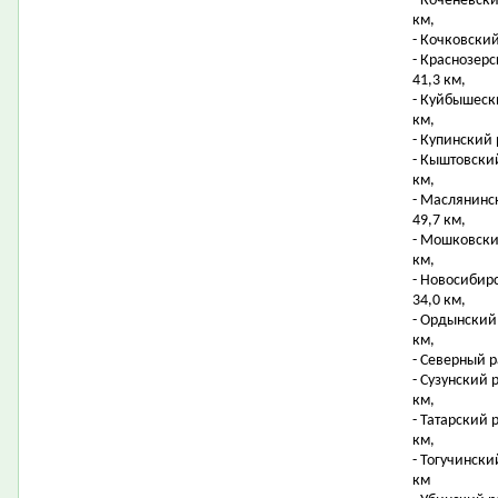
- Коченевск
км,
- Кочковский
- Краснозер
41,3 км,
- Куйбышеск
км,
- Купинский 
- Кыштовски
км,
- Маслянинс
49,7 км,
- Мошковски
км,
- Новосибир
34,0 км,
- Ордынский
км,
- Северный р
- Сузунский 
км,
- Татарский 
км,
- Тогучинск
км