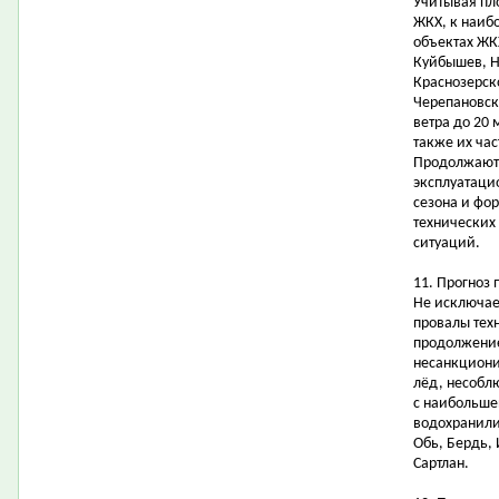
Учитывая пл
ЖКХ, к наиб
объектах ЖК
Куйбышев, Н
Краснозерск
Черепановск
ветра до 20
также их ча
Продолжаютс
эксплуатаци
сезона и фо
технических
ситуаций.
11. Прогноз
Не исключае
провалы техн
продолжение
несанкциони
лёд, несобл
с наибольше
водохранили
Обь, Бердь,
Сартлан.