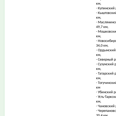
км,
- Купинский 
- Кыштовски
км,
- Маслянинс
49,7 км,
- Мошковски
км,
- Новосибир
34,0 км,
- Ордынский
км,
- Северный р
- Сузунский 
км,
- Татарский 
км,
- Тогучинск
км
- Убинский р
- Усть-Таркс
км,
- Чановский 
- Черепанов
20,4 км,