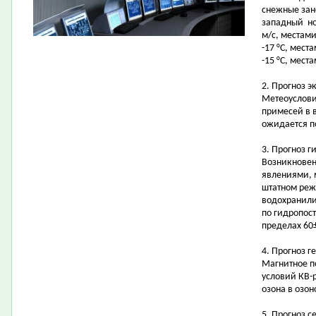
снежные зан
западный ноч
м/с, местами
-17 °С, места
-15 °С, места
2. Прогноз э
Метеоуслови
примесей в 
ожидается 
3. Прогноз 
Возникновен
явлениями, 
штатном реж
водохранили
по гидропост
пределах 60
4. Прогноз г
Магнитное п
условий КВ-
озона в озон
5. Прогноз 