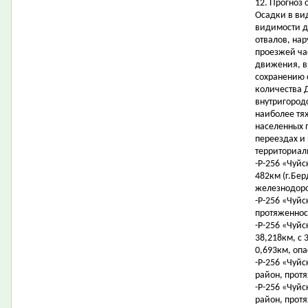
12. Прогноз 
Осадки в ви
видимости д
отвалов, на
проезжей ча
движения, в 
сохранению 
количества 
внутригородс
наиболее тя
населенных 
переездах и
территориал
-Р-256 «Чуйс
482км (г.Бер
железнодоро
-Р-256 «Чуйс
протяженност
-Р-256 «Чуйс
38,218км, с 
0,693км, опа
-Р-256 «Чуйс
район, протя
-Р-256 «Чуйс
район, протя