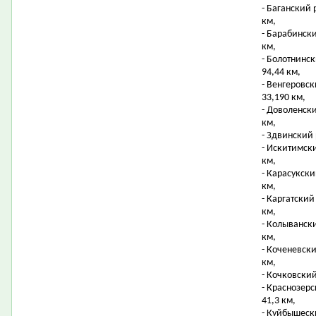
- Баганский 
км,
- Барабинск
км,
- Болотнинс
94,44 км,
- Венгеровс
33,190 км,
- Доволенск
км,
- Здвинский 
- Искитимск
км,
- Карасукск
км,
- Каргатский
км,
- Колыванск
км,
- Коченевск
км,
- Кочковский
- Краснозер
41,3 км,
- Куйбышеск