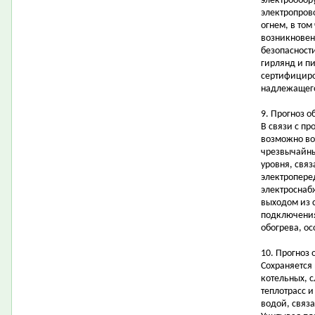
электрообор
электропров
огнем, в том
возникновен
безопасност
гирлянд и п
сертифициро
надлежащего
9. Прогноз о
В связи с п
возможно во
чрезвычайн
уровня, свя
электропере
электроснаб
выходом из 
подключения
обогрева, ос
10. Прогноз 
Сохраняется
котельных, с
теплотрасс 
водой, связ