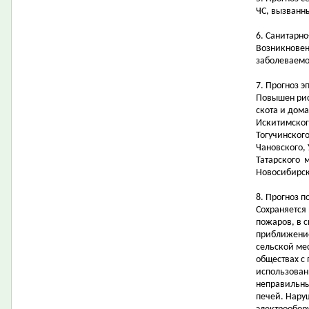
ЧС, вызванн
6. Санитарн
Возникновен
заболеваемо
7. Прогноз э
Повышен рис
скота и дом
Искитимског
Тогучинского
Чановского, 
Татарского м
Новосибирск
8. Прогноз 
Сохраняется
пожаров, в 
приближение
сельской мес
обществах с
использован
неправильны
печей. Нару