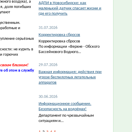
жного воздуха), а
АДПИ в Новосибирске: как
ия, доля погибших
маленький датчик спасает жизни и
тупают
где его получить
щественным.
31.07.2026
зработные и
Корректировка сбросов
упление серьёзных
Корректировка сбросов
По информации «Верхне - Обского
ности: не курить в
Бассейнового Водного…
 и горючих
29.07.2026
 своим близким!
е об этом в службу
Важная информация: действия при
угрозе беспилотных летательных
аппаратов
30.06.2026
Информационное сообщение.
Безопасность на водоёмах!
Департамент по чрезвычайным
ситуациям и…