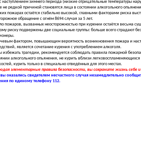
 с наступлением зимнего периода (низкие отрицательные температуры нару
е не редкой причиной становятся лица в состоянии алкогольного опьянен
аких пожарах остаётся стабильно высокой, главными факторами риска выс
торожное обращение с огнём 8694 случая за 5 лет.
о пожаров, вызванных неосторожностью при курении остаётся весьма су
ому риску подвержены две социальные группы: больше всего страдают бе
ионеры.
евым фактором, повышающим вероятность возникновения пожара и наст
едствий, является сочетание курения с употреблением алкоголя.
ы избежать трагедии, рекомендуется соблюдать правила пожарной безопас
оянии алкогольного опьянения, не курить вблизи легковоспламеняющихся
остей, курить только в специально отведённых для этого местах.
юдая элементарные правила безопасности, вы сохраните жизнь себе и
 вы оказались свидетелем несчастного случая незамедлительно сообщит
ения по единому телефону 112.