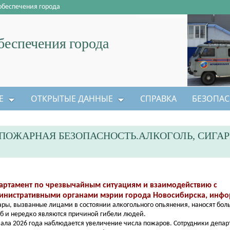
обеспечения города
еспечения города
Е
ОТКРЫТЫЕ ДАННЫЕ
СПРАВКА
БЕЗОПАС
ОЖАРНАЯ БЕЗОПАСНОСТЬ.АЛКОГОЛЬ, СИГАР
артамент по чрезвычайным ситуациям и взаимодействию с
инистративными органами мэрии города Новосибирска, инфо
ры, вызванные лицами в состоянии алкогольного опьянения, наносят бо
б и нередко являются причиной гибели людей.
чала 2026 года наблюдается увеличение числа пожаров. Сотрудники депа