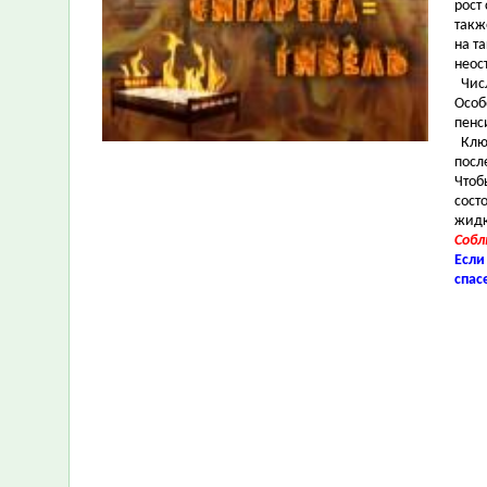
рост
такж
на т
неос
Числ
Особ
пенс
Ключ
посл
Чтоб
сост
жидк
Собл
Если
спас