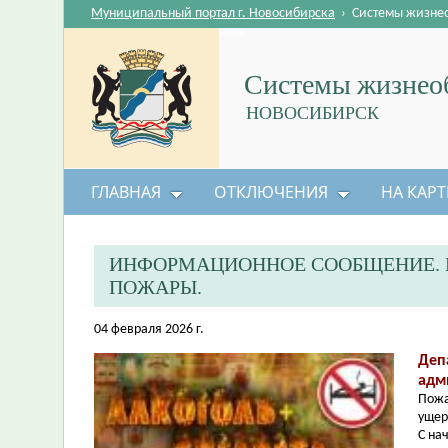
Муниципальный портал г. Новосибирска
›
Системы жизне
Системы жизнеоб
НОВОСИБИРСК
ГЛАВНАЯ
ОТКЛЮЧЕНИЯ
НА КАРТ
ИНФОРМАЦИОННОЕ СООБЩЕНИЕ. П
ПОЖАРЫ.
04 февраля 2026 г.
Деп
адм
Пожа
ущер
С на