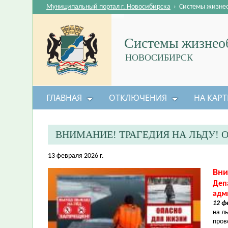
Муниципальный портал г. Новосибирска
›
Системы жизне
Системы жизнеоб
НОВОСИБИРСК
ГЛАВНАЯ
ОТКЛЮЧЕНИЯ
НА КАРТ
ВНИМАНИЕ! ТРАГЕДИЯ НА ЛЬДУ! 
13 февраля 2026 г.
Вни
Деп
адм
12 ф
на л
пров