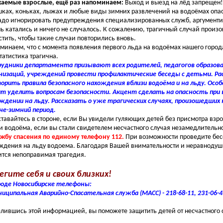
аемые взрослые, ещё раз напоминаем:
Выход и выезд на лёд запрещен!
ках, коньках, лыжах и любые виды зимних развлечений на водоёмах опа
адо игнорировать предупреждения специализированных служб, аргументиру
ь катались и ничего не случалось. К сожалению, трагичный случай произ
стить, чтобы такие случаи повторились вновь.
минаем, что с момента появления первого льда на водоёмах нашего город
статистика трагична.
удники департамента призывают всех родителей, педагогов образов
низаций, учреждений провести профилактические беседы с детьми. Ра
орить правила безопасного нахождения вблизи водоёма и на льду. Осо
т уделить вопросам безопасности. Акцент сделать на опасность при 
ждении на льду. Рассказать о уже трагических случаях, произошедших 
не-зимний период.
ставайтесь в стороне, если Вы увидели гуляющих детей без присмотра взро
и водоёма, если вы стали свидетелем несчастного случая незамедлитель
ужбу спасения по единому телефону 112.
При возможности проведите бес
ждения на льду водоема. Благодаря Вашей внимательности и неравноду
ится непоправимая трагедия.
егите себя и своих близких!
роде Новосибирске телефоны:
ниципальная Аварийно-Спасательная служба (МАСС) - 218-68-11, 231-06-4
лившись этой информацией, вы поможете защитить детей от несчастного 