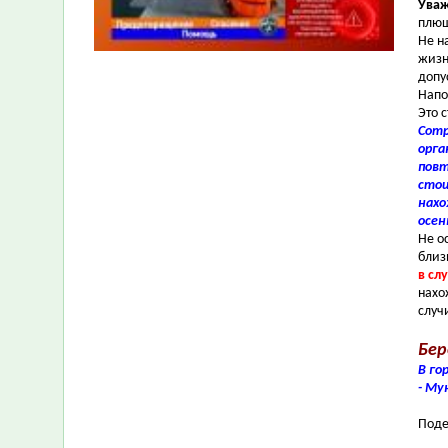
Уваж
плюш
Не н
жизн
допу
Напо
Это 
Сотр
орга
повт
стои
нахо
осен
Не о
близ
в сл
нахо
случ
Бер
В го
- Му
Поде