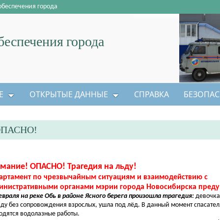
обеспечения города
еспечения города
Е
ОТКРЫТЫЕ ДАННЫЕ
СПРАВКА
БЕЗОПАС
ОПАСНО!
мание! ОПАСНО! Трагедия на льду!
артамент по чрезвычайным ситуациям и взаимодействию с
инистративными органами мэрии города Новосибирска преду
евраля на реке Обь в районе Ясного берега произошла трагедия:
девочка
ьду без сопровождения взрослых, ушла под лёд. В данный момент спасат
одятся водолазные работы.