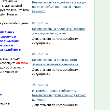
 Катания на
Безопасность на водоёмах в жаркую
сны для жизни!
погоду: особый контроль в период
я это тем, что всю
каникул!
ошёл. Нельзя
09.06.2026
а уже погибли дети.
Безопасность на водоёмах. Правила
ательных
для родителей и детей.
ссказать и
Департамент по чрезвычайным
бое внимание
ситуациям и…
выходе и
на водоёмах в
08.06.2026
слых, на льду,
Безопасность на дорогах. Лето
но сообщите
об этом
-время повышенного внимания.
еду об опасности
Департамент по чрезвычайным
шию может не
ситуациям и…
28.05.2026
Информационное сообщение.
9.
Безопасность детей в период летних
каникул!
случая!
Департамент по чрезвычайным…