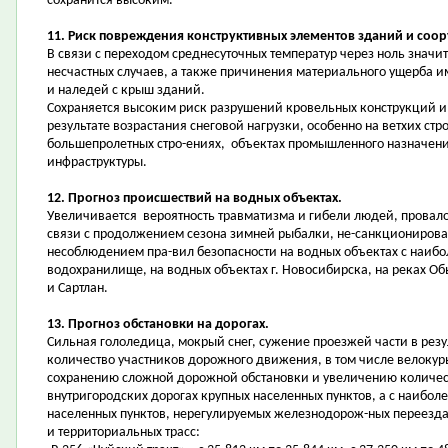
сохранится высоким.
11. Риск повреждения конструктивных элементов зданий и соор
В связи с переходом среднесуточных температур через ноль значи
несчастных случаев, а также причинения материального ущерба и
и наледей с крыш зданий.
Сохраняется высоким риск разрушений кровельных конструкций и 
результате возрастания снеговой нагрузки, особенно на ветхих ст
большепролетных стро-ениях, объектах промышленного назначени
инфраструктуры.
12. Прогноз происшествий на водных объектах.
Увеличивается вероятность травматизма и гибели людей, провало
связи с продолжением сезона зимней рыбалки, не-санкциониров
несоблюдением пра-вил безопасности на водных объектах с наиб
водохранилище, на водных объектах г. Новосибирска, на реках Об
и Сартлан.
13. Прогноз обстановки на дорогах.
Сильная гололедица, мокрый снег, сужение проезжей части в резу
количество участников дорожного движения, в том числе велокурь
сохранению сложной дорожной обстановки и увеличению количес
внутригородских дорогах крупных населенных пунктов, а с наибол
населенных пунктов, нерегулируемых железнодорож-ных переезда
и территориальных трасс: