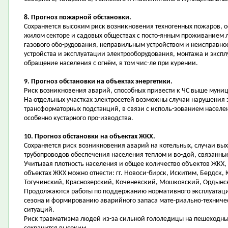
8. Прогноз пожарной обстановки.
Сохраняется высоким риск возникновения техногенных пожаров, ос
жилом секторе и садовых обществах с посто-янным проживанием 
газового обо-рудования, неправильным устройством и неисправно
устройства и эксплуатации электрооборудования, монтажа и эксп
обращение населения с огнём, в том чис-ле при курении.
9. Прогноз обстановки на объектах энергетики.
Риск возникновения аварий, способных привести к ЧС выше муниц
На отдельных участках электросетей возможны случаи нарушения э
трансформаторных подстанций, в связи с исполь-зованием насел
особенно кустарного про-изводства.
10. Прогноз обстановки на объектах ЖКХ.
Сохраняется риск возникновения аварий на котельных, случаи выхо
трубопроводов обеспечения населения теплом и во-дой, связанны
Учитывая плотность населения и общее количество объектов ЖКХ,
объектах ЖКХ можно отнести: гг. Новоси-бирск, Искитим, Бердск
Тогучинский, Краснозерский, Коченевский, Мошковский, Ордынс
Продолжаются работы по поддержанию нормативного эксплуатацио
сезона и формированию аварийного запаса мате-риально-технич
ситуаций.
Риск травматизма людей из-за сильной гололедицы на пешеходны