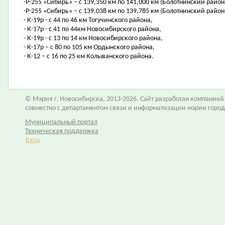
-Р-255 «Сибирь» – с 139,350 км по 141,000 км (Болотнинский район
-Р-255 «Сибирь» – с 139,038 км по 139,785 км (Болотнинский район,
- К-19р - с 44 по 46 км Тогучинского района,
- К-17р - с 41 по 44км Новосибирского района,
- К-19р - с 13 по 14 км Новосибирского района,
- К-17р – с 80 по 105 км Ордынского района,
- К-12 – с 16 по 25 км Колыванского района.
© Мэрия г. Новосибирска, 2013-2026. Сайт разработан компание
совместно с департаментом связи и информатизации мэрии горо
Муниципальный портал
Техническая поддержка
Вход