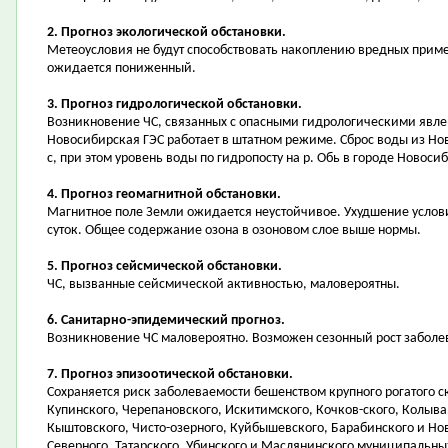
2. Прогноз экологической обстановки.
Метеоусловия не будут способствовать накоплению вредных приме
ожидается пониженный.
3. Прогноз гидрологической обстановки.
Возникновение ЧС, связанных с опасными гидрологическими явле
Новосибирская ГЭС работает в штатном режиме. Сброс воды из Но
с, при этом уровень воды по гидропосту на р. Обь в городе Новоси
4. Прогноз геомагнитной обстановки.
Магнитное поле Земли ожидается неустойчивое. Ухудшение услов
суток. Общее содержание озона в озоновом слое выше нормы.
5. Прогноз сейсмической обстановки.
ЧС, вызванные сейсмической активностью, маловероятны.
6. Санитарно-эпидемический прогноз.
Возникновение ЧС маловероятно. Возможен сезонный рост заболе
7. Прогноз эпизоотической обстановки.
Сохраняется риск заболеваемости бешенством крупного рогатого 
Купинского, Черепановского, Искитимского, Кочков-ского, Колыван
Кыштовского, Чисто-озерного, Куйбышевского, Барабинского и Нов
Северного, Татарского, Убинского и Маслянинского муниципальных