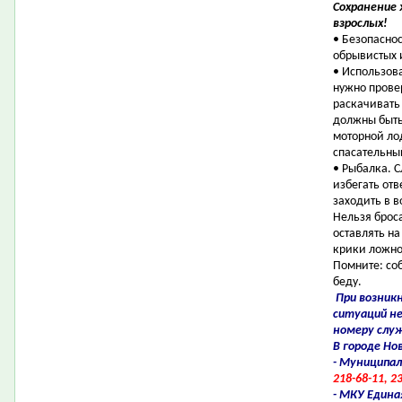
Сохранение 
взрослых!
• Безопаснос
обрывистых 
• Использов
нужно провер
раскачивать 
должны быть
моторной ло
спасательны
• Рыбалка. 
избегать отв
заходить в в
Нельзя броса
оставлять на
крики ложно
Помните: со
беду.
При возник
ситуаций н
номеру слу
В городе Но
- Муниципал
218-68-11, 2
- МКУ Едина