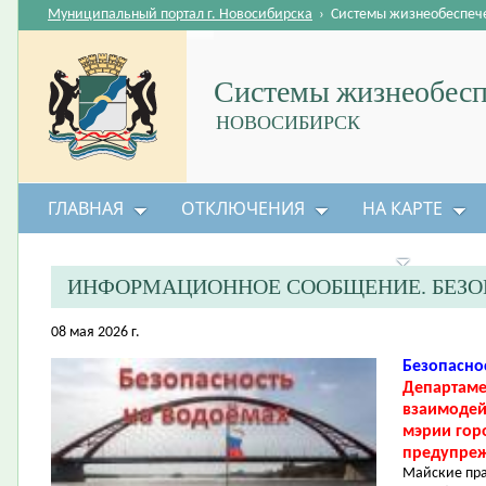
Муниципальный портал г. Новосибирска
›
Системы жизнеобеспеч
Системы жизнеобесп
НОВОСИБИРСК
ГЛАВНАЯ
ОТКЛЮЧЕНИЯ
НА КАРТЕ
БЕЗОПАСНОСТЬ ЖИЗНЕДЕЯТЕЛЬНОСТИ
ИНФОРМАЦИОННОЕ СООБЩЕНИЕ. БЕЗО
08 мая 2026 г.
Безопасно
Департаме
взаимодей
мэрии гор
предупреж
Майские пра