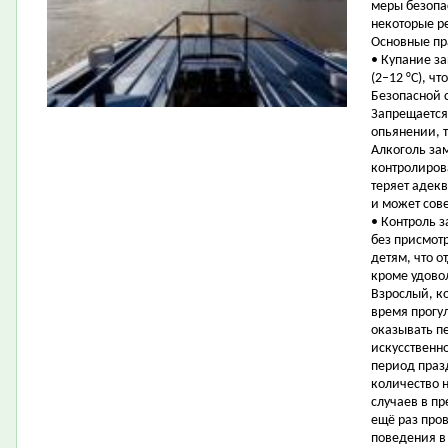
меры безопа
некоторые р
Основные пр
• Купание з
(2–12 °C), ч
Безопасной с
Запрещается
опьянении, 
Алкоголь за
контролиров
теряет адек
и может сов
• Контроль з
без присмот
детям, что о
кроме удовол
Взрослый, к
время прогул
оказывать п
искусственн
период праз
количество 
случаев в п
ещё раз про
поведения в 