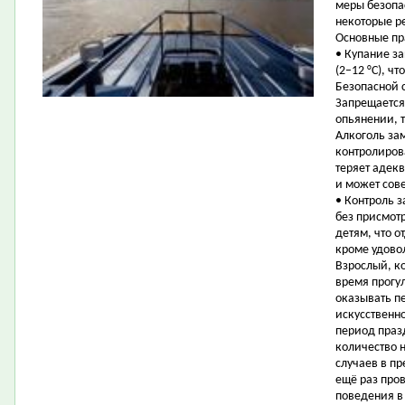
меры безопа
некоторые р
Основные пр
• Купание з
(2–12 °C), ч
Безопасной с
Запрещается
опьянении, 
Алкоголь за
контролиров
теряет адек
и может сов
• Контроль з
без присмот
детям, что о
кроме удовол
Взрослый, к
время прогул
оказывать п
искусственн
период праз
количество 
случаев в п
ещё раз про
поведения в 