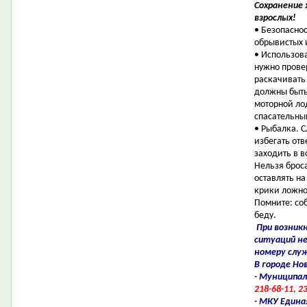
Сохранение 
взрослых!
• Безопаснос
обрывистых 
• Использов
нужно провер
раскачивать 
должны быть
моторной ло
спасательны
• Рыбалка. 
избегать отв
заходить в в
Нельзя броса
оставлять на
крики ложно
Помните: со
беду.
При возник
ситуаций н
номеру слу
В городе Но
- Муниципал
218-68-11, 2
- МКУ Едина