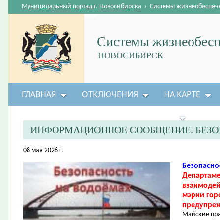
Муниципальный портал г. Новосибирска
›
Системы жизнеобеспеч
Системы жизнеобесп
НОВОСИБИРСК
ГЛАВНАЯ
ОТКЛЮЧЕНИЯ
НА КАРТЕ
БЕЗОПАСНОСТЬ ЖИЗНЕДЕЯТЕЛЬНОСТИ
ИНФОРМАЦИОННОЕ СООБЩЕНИЕ. БЕЗО
08 мая 2026 г.
Безопасно
Департаме
взаимодей
мэрии гор
предупреж
Майские пра