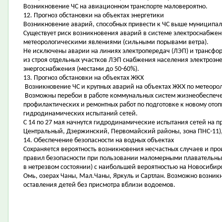
Возникновение ЧС на авиационном транспорте маловероятно.
12. Прогноз обстановки на объектах энергетики
Возникновение аварий, способных привести к ЧС выше муниципал
Существует риск возникновения аварий в системе электроснабже
метеорологическими явлениями (сильными порывами ветра).
Не исключены аварии на линиях электропередач (ЛЭП) и трансфор
из строя отдельных участков ЛЭП снабжения населения электроэн
энергоснабжения (местами до 50-60%).
13. Прогноз обстановки на объектах ЖКХ
Возникновение ЧС и крупных аварий на объектах ЖКХ по метеоро
Возможны перебои в работе коммунальных систем жизнеобеспече
профилактических и ремонтных работ по подготовке к новому ото
гидродинамических испытаний сетей.
С 14 по 27 мая начнутся гидродинамические испытания сетей на пр
Центральный, Дзержинский, Первомайский районы, зона ПНС-11),
14. Обеспечение безопасности на водных объектах
Сохраняется вероятность возникновения несчастных случаев и пр
правил безопасности при пользовании маломерными плавательны
в нетрезвом состоянии) с наибольшей вероятностью на Новосибир
Омь, озерах Чаны, Мал.Чаны, Яркуль и Сартлан. Возможно возник
оставления детей без присмотра вблизи водоемов.