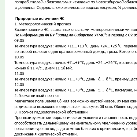
потребителей и благополучия человека по Новосибирской област
управления Федерального агентства водных ресурсов, Управлен
Природные источники ЧС
1. Метеорологический прогноз
Возникновение ЧС, вызванных опасными метеорологическими явле
По информации ФГБУ "Западно-Сибирское УГМС": в период с 09.05
09.05
Температура воздуха: ночью +11...+13 °С, день +24...+26 °С, пере
во второй половине дня кратковременный дождь, гроза. Ветер юго-
10.05
Температура воздуха: ночью +7...+9 °С, день +24...+26 °С, кратк
ночью 6-11 м/с., днём 11-16 м/с.
11.05
Температура воздуха: ночью +1...+3 °С, день +6...+8 °С, преимущес
12.05
Температура воздуха: ночью +1...+3 °С, день +5...+6 °С, пасмурно
2. Геомагнитный прогноз
Магнитное поле Земли 08 мая возможно неустойчивое, 09 мая ожи
радиосвязи возможно в отдельные часы суток 08 мая. Общее соде
3. Прогноз гидрологической обстановки
Прогнозируемые метеорологические условия и насыщенность водо
способствовать дальнейшему незначительному увеличению уровня
повышение уровня воды до отметок близких к критическим, в рай
достижения критической отметки.