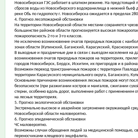
Новосибирская ГЭС работает в штатном режиме. На предстоящий 
сбросов воды из Новосибирского водохранилища в нижний бьеф до 
реке Обь по гидропосту г. Новосибирска ожидается в пределах 280 
4. Прогноз лесопожарной обстановки
На территории Новосибирской области местами сохраняется чрезв
большинстве районов области прогнозируется высокая пожароопасн
пожароопасность 2-го и 3-го классов.
Не исключено возникновение очагов природных пожаров с наибо
зонах области (Купинский, Баганский, Карасукский, Краснозерск
В выходные и праздничные дни в связи с выездом населения на да
возникновения очагов природных пожаров на территориях, приле
городов Новосибирск, Бердск, Искитим, их пригородов и в района
Возможен переход трансграничных пожаров с территории Павлода
территории Карасукского муниципального округа, Баганского, Куп
Основными причинами возникновения лесных пожаров могут пос
безопасности (при разжигании костров и мангалов, сжигании сух
стерни, особенно вдоль дорог, выполнение работ с применением о
на лесных территориях.
5. Прогноз экологической обстановки
Экстремально высокое и аварийное загрязнение окружающей сре
Новосибирской области маловероятно.
6. Прогноз эпидемической обстановки
ЧС маловероятно.
Возможны случаи обращения людей за медицинской помощью, свя
переносчиками клещевого энцефалита.