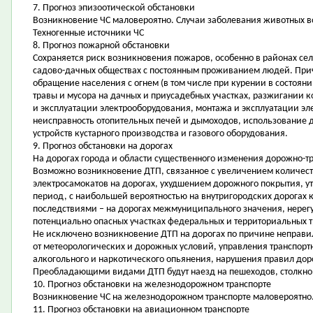
7. Прогноз эпизоотической обстановки
Возникновение ЧС маловероятно. Случаи заболевания животных 
Техногенные источники ЧС
8. Прогноз пожарной обстановки
Сохраняется риск возникновения пожаров, особенно в районах сел
садово-дачных обществах с постоянным проживанием людей. Прич
обращение населения с огнем (в том числе при курении в состоян
травы и мусора на дачных и приусадебных участках, разжигании к
и эксплуатации электрооборудования, монтажа и эксплуатации эл
неисправность отопительных печей и дымоходов, использование 
устройств кустарного производства и газового оборудования.
9. Прогноз обстановки на дорогах
На дорогах города и области существенного изменения дорожно-тр
Возможно возникновение ДТП, связанное с увеличением количест
электросамокатов на дорогах, ухудшением дорожного покрытия, 
период, с наибольшей вероятностью на внутригородских дорогах 
последствиями – на дорогах межмуниципального значения, нере
потенциально опасных участках федеральных и территориальных т
Не исключено возникновение ДТП на дорогах по причине неправи
от метеорологических и дорожных условий, управления транспор
алкогольного и наркотического опьянения, нарушения правил д
Преобладающими видами ДТП будут наезд на пешеходов, столкнов
10. Прогноз обстановки на железнодорожном транспорте
Возникновение ЧС на железнодорожном транспорте маловероятно
11. Прогноз обстановки на авиационном транспорте