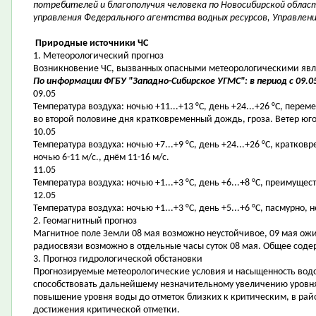
потребителей и благополучия человека по Новосибирской област
управления Федерального агентства водных ресурсов, Управлен
Природные источники ЧС
1. Метеорологический прогноз
Возникновение ЧС, вызванных опасными метеорологическими явле
По информации ФГБУ "Западно-Сибирское УГМС": в период с 09.05
09.05
Температура воздуха: ночью +11...+13 °С, день +24...+26 °С, пере
во второй половине дня кратковременный дождь, гроза. Ветер юго-
10.05
Температура воздуха: ночью +7...+9 °С, день +24...+26 °С, кратк
ночью 6-11 м/с., днём 11-16 м/с.
11.05
Температура воздуха: ночью +1...+3 °С, день +6...+8 °С, преимущес
12.05
Температура воздуха: ночью +1...+3 °С, день +5...+6 °С, пасмурно
2. Геомагнитный прогноз
Магнитное поле Земли 08 мая возможно неустойчивое, 09 мая ожи
радиосвязи возможно в отдельные часы суток 08 мая. Общее соде
3. Прогноз гидрологической обстановки
Прогнозируемые метеорологические условия и насыщенность водо
способствовать дальнейшему незначительному увеличению уровня
повышение уровня воды до отметок близких к критическим, в рай
достижения критической отметки.