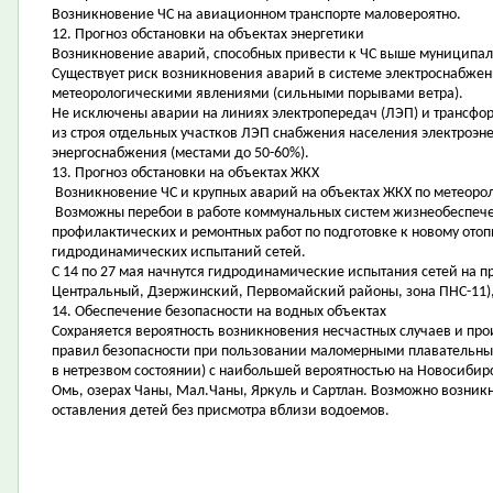
Возникновение ЧС на авиационном транспорте маловероятно.
12. Прогноз обстановки на объектах энергетики
Возникновение аварий, способных привести к ЧС выше муниципал
Существует риск возникновения аварий в системе электроснабже
метеорологическими явлениями (сильными порывами ветра).
Не исключены аварии на линиях электропередач (ЛЭП) и трансфор
из строя отдельных участков ЛЭП снабжения населения электроэн
энергоснабжения (местами до 50-60%).
13. Прогноз обстановки на объектах ЖКХ
Возникновение ЧС и крупных аварий на объектах ЖКХ по метеоро
Возможны перебои в работе коммунальных систем жизнеобеспече
профилактических и ремонтных работ по подготовке к новому ото
гидродинамических испытаний сетей.
С 14 по 27 мая начнутся гидродинамические испытания сетей на пр
Центральный, Дзержинский, Первомайский районы, зона ПНС-11),
14. Обеспечение безопасности на водных объектах
Сохраняется вероятность возникновения несчастных случаев и пр
правил безопасности при пользовании маломерными плавательны
в нетрезвом состоянии) с наибольшей вероятностью на Новосибир
Омь, озерах Чаны, Мал.Чаны, Яркуль и Сартлан. Возможно возник
оставления детей без присмотра вблизи водоемов.