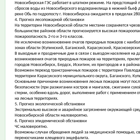
Новосибирская ГЭС работает в штатном режиме. На предстоящий 
сбросов воды из Новосибирского водохранилища в нижний бьеф до 
реке Обь по гидропосту г. Новосибирска ожидается в пределах 280 
4. Прогноз лесопожарной обстановки
На территории Новосибирской области местами сохраняется чрезв
большинстве районов области прогнозируется высокая пожароопасн
пожароопасность 2-го и 3-го классов.
Не исключено возникновение очагов природных пожаров с наибо
зонах области (Купинский, Баганский, Карасукский, Краснозерск
В выходные и праздничные дни в связи с выездом населения на да
возникновения очагов природных пожаров на территориях, приле
городов Новосибирск, Бердск, Искитим, их пригородов и в района
Возможен переход трансграничных пожаров с территории Павлода
территории Карасукского муниципального округа, Баганского, Куп
Основными причинами возникновения лесных пожаров могут пос
безопасности (при разжигании костров и мангалов, сжигании сух
стерни, особенно вдоль дорог, выполнение работ с применением о
на лесных территориях.
5. Прогноз экологической обстановки
Экстремально высокое и аварийное загрязнение окружающей сре
Новосибирской области маловероятно.
6. Прогноз эпидемической обстановки
ЧС маловероятно.
Возможны случаи обращения людей за медицинской помощью, свя
переносчиками клещевого энцефалита.