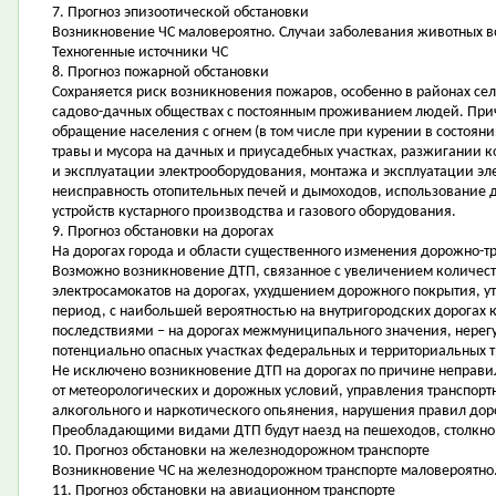
7. Прогноз эпизоотической обстановки
Возникновение ЧС маловероятно. Случаи заболевания животных 
Техногенные источники ЧС
8. Прогноз пожарной обстановки
Сохраняется риск возникновения пожаров, особенно в районах сел
садово-дачных обществах с постоянным проживанием людей. Прич
обращение населения с огнем (в том числе при курении в состоян
травы и мусора на дачных и приусадебных участках, разжигании к
и эксплуатации электрооборудования, монтажа и эксплуатации эл
неисправность отопительных печей и дымоходов, использование 
устройств кустарного производства и газового оборудования.
9. Прогноз обстановки на дорогах
На дорогах города и области существенного изменения дорожно-тр
Возможно возникновение ДТП, связанное с увеличением количест
электросамокатов на дорогах, ухудшением дорожного покрытия, 
период, с наибольшей вероятностью на внутригородских дорогах 
последствиями – на дорогах межмуниципального значения, нере
потенциально опасных участках федеральных и территориальных т
Не исключено возникновение ДТП на дорогах по причине неправи
от метеорологических и дорожных условий, управления транспор
алкогольного и наркотического опьянения, нарушения правил д
Преобладающими видами ДТП будут наезд на пешеходов, столкнов
10. Прогноз обстановки на железнодорожном транспорте
Возникновение ЧС на железнодорожном транспорте маловероятно
11. Прогноз обстановки на авиационном транспорте