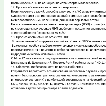
Возникновение ЧС на авиационном транспорте маловероятно.
12. Прогноз обстановки на объектах энергетики
Возникновение аварий, способных привести к ЧС выше муниципал
Существует риск возникновения аварий в системе электроснабже
метеорологическими явлениями (сильными порывами ветра).
Не исключены аварии на линиях электропередач (ЛЭП) и трансфор
из строя отдельных участков ЛЭП снабжения населения электроэн
энергоснабжения (местами до 50-60%).
13. Прогноз обстановки на объектах ЖКХ
Возникновение ЧС и крупных аварий на объектах ЖКХ по метеоро
Возможны перебои в работе коммунальных систем жизнеобеспече
профилактических и ремонтных работ по подготовке к новому ото
гидродинамических испытаний сетей.
С 14 по 27 мая начнутся гидродинамические испытания сетей на пр
Центральный, Дзержинский, Первомайский районы, зона ПНС-11),
14. Обеспечение безопасности на водных объектах
Сохраняется вероятность возникновения несчастных случаев и пр
правил безопасности при пользовании маломерными плавательны
в нетрезвом состоянии) с наибольшей вероятностью на Новосибир
Омь, озерах Чаны, Мал.Чаны, Яркуль и Сартлан. Возможно возник
оставления детей без присмотра вблизи водоемов.