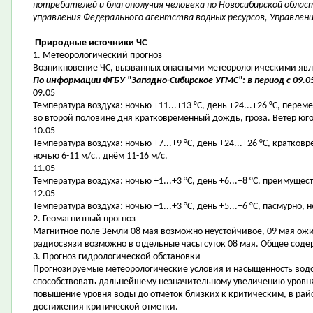
потребителей и благополучия человека по Новосибирской област
управления Федерального агентства водных ресурсов, Управлен
Природные источники ЧС
1. Метеорологический прогноз
Возникновение ЧС, вызванных опасными метеорологическими явле
По информации ФГБУ "Западно-Сибирское УГМС": в период с 09.05
09.05
Температура воздуха: ночью +11...+13 °С, день +24...+26 °С, пере
во второй половине дня кратковременный дождь, гроза. Ветер юго-
10.05
Температура воздуха: ночью +7...+9 °С, день +24...+26 °С, кратк
ночью 6-11 м/с., днём 11-16 м/с.
11.05
Температура воздуха: ночью +1...+3 °С, день +6...+8 °С, преимущес
12.05
Температура воздуха: ночью +1...+3 °С, день +5...+6 °С, пасмурно
2. Геомагнитный прогноз
Магнитное поле Земли 08 мая возможно неустойчивое, 09 мая ожи
радиосвязи возможно в отдельные часы суток 08 мая. Общее соде
3. Прогноз гидрологической обстановки
Прогнозируемые метеорологические условия и насыщенность водо
способствовать дальнейшему незначительному увеличению уровня
повышение уровня воды до отметок близких к критическим, в рай
достижения критической отметки.