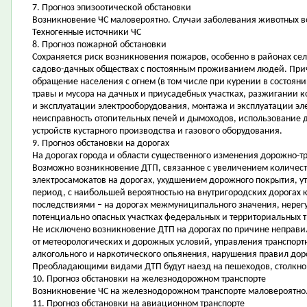
7. Прогноз эпизоотической обстановки
Возникновение ЧС маловероятно. Случаи заболевания животных 
Техногенные источники ЧС
8. Прогноз пожарной обстановки
Сохраняется риск возникновения пожаров, особенно в районах сел
садово-дачных обществах с постоянным проживанием людей. Прич
обращение населения с огнем (в том числе при курении в состоян
травы и мусора на дачных и приусадебных участках, разжигании к
и эксплуатации электрооборудования, монтажа и эксплуатации эл
неисправность отопительных печей и дымоходов, использование 
устройств кустарного производства и газового оборудования.
9. Прогноз обстановки на дорогах
На дорогах города и области существенного изменения дорожно-тр
Возможно возникновение ДТП, связанное с увеличением количест
электросамокатов на дорогах, ухудшением дорожного покрытия, 
период, с наибольшей вероятностью на внутригородских дорогах 
последствиями – на дорогах межмуниципального значения, нере
потенциально опасных участках федеральных и территориальных т
Не исключено возникновение ДТП на дорогах по причине неправи
от метеорологических и дорожных условий, управления транспор
алкогольного и наркотического опьянения, нарушения правил д
Преобладающими видами ДТП будут наезд на пешеходов, столкнов
10. Прогноз обстановки на железнодорожном транспорте
Возникновение ЧС на железнодорожном транспорте маловероятно
11. Прогноз обстановки на авиационном транспорте