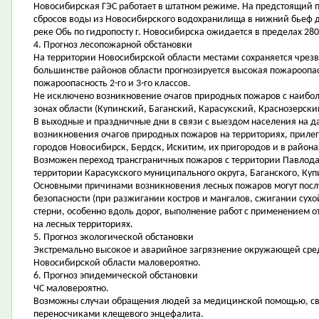
Новосибирская ГЭС работает в штатном режиме. На предстоящий 
сбросов воды из Новосибирского водохранилища в нижний бьеф до 
реке Обь по гидропосту г. Новосибирска ожидается в пределах 280 
4. Прогноз лесопожарной обстановки
На территории Новосибирской области местами сохраняется чрезв
большинстве районов области прогнозируется высокая пожароопасн
пожароопасность 2-го и 3-го классов.
Не исключено возникновение очагов природных пожаров с наибо
зонах области (Купинский, Баганский, Карасукский, Краснозерск
В выходные и праздничные дни в связи с выездом населения на да
возникновения очагов природных пожаров на территориях, приле
городов Новосибирск, Бердск, Искитим, их пригородов и в района
Возможен переход трансграничных пожаров с территории Павлода
территории Карасукского муниципального округа, Баганского, Куп
Основными причинами возникновения лесных пожаров могут пос
безопасности (при разжигании костров и мангалов, сжигании сух
стерни, особенно вдоль дорог, выполнение работ с применением о
на лесных территориях.
5. Прогноз экологической обстановки
Экстремально высокое и аварийное загрязнение окружающей сре
Новосибирской области маловероятно.
6. Прогноз эпидемической обстановки
ЧС маловероятно.
Возможны случаи обращения людей за медицинской помощью, свя
переносчиками клещевого энцефалита.