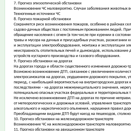
7. Прогноз эпизоотической обстановки
Возникновение ЧС маловероятно. Случаи заболевания животных 
Техногенные источники ЧС
8. Прогноз пожарной обстановки
Сохраняется риск возникновения пожаров, особенно в районах сел
садово-дачных обществах с постоянным проживанием людей. Прич
обращение населения с огнем (в том числе при курении в состоян
травы и мусора на дачных и приусадебных участках, разжигании к
и эксплуатации электрооборудования, монтажа и эксплуатации эл
неисправность отопительных печей и дымоходов, использование 
устройств кустарного производства и газового оборудования.
9. Прогноз обстановки на дорогах
На дорогах города и области существенного изменения дорожно-тр
Возможно возникновение ДТП, связанное с увеличением количест
электросамокатов на дорогах, ухудшением дорожного покрытия, 
период, с наибольшей вероятностью на внутригородских дорогах 
последствиями – на дорогах межмуниципального значения, нере
потенциально опасных участках федеральных и территориальных т
Не исключено возникновение ДТП на дорогах по причине неправи
от метеорологических и дорожных условий, управления транспор
алкогольного и наркотического опьянения, нарушения правил д
Преобладающими видами ДТП будут наезд на пешеходов, столкнов
10. Прогноз обстановки на железнодорожном транспорте
Возникновение ЧС на железнодорожном транспорте маловероятно
11. Прогноз обстановки на авиационном транспорте