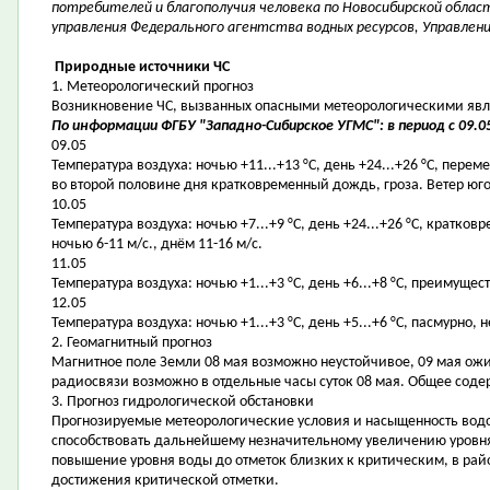
потребителей и благополучия человека по Новосибирской област
управления Федерального агентства водных ресурсов, Управлен
Природные источники ЧС
1. Метеорологический прогноз
Возникновение ЧС, вызванных опасными метеорологическими явле
По информации ФГБУ "Западно-Сибирское УГМС": в период с 09.05
09.05
Температура воздуха: ночью +11...+13 °С, день +24...+26 °С, пере
во второй половине дня кратковременный дождь, гроза. Ветер юго-
10.05
Температура воздуха: ночью +7...+9 °С, день +24...+26 °С, кратк
ночью 6-11 м/с., днём 11-16 м/с.
11.05
Температура воздуха: ночью +1...+3 °С, день +6...+8 °С, преимущес
12.05
Температура воздуха: ночью +1...+3 °С, день +5...+6 °С, пасмурно
2. Геомагнитный прогноз
Магнитное поле Земли 08 мая возможно неустойчивое, 09 мая ожи
радиосвязи возможно в отдельные часы суток 08 мая. Общее соде
3. Прогноз гидрологической обстановки
Прогнозируемые метеорологические условия и насыщенность водо
способствовать дальнейшему незначительному увеличению уровня
повышение уровня воды до отметок близких к критическим, в рай
достижения критической отметки.