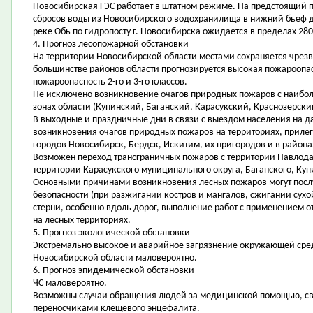
Новосибирская ГЭС работает в штатном режиме. На предстоящий 
сбросов воды из Новосибирского водохранилища в нижний бьеф до 
реке Обь по гидропосту г. Новосибирска ожидается в пределах 280 
4. Прогноз лесопожарной обстановки
На территории Новосибирской области местами сохраняется чрезв
большинстве районов области прогнозируется высокая пожароопасн
пожароопасность 2-го и 3-го классов.
Не исключено возникновение очагов природных пожаров с наибо
зонах области (Купинский, Баганский, Карасукский, Краснозерск
В выходные и праздничные дни в связи с выездом населения на да
возникновения очагов природных пожаров на территориях, приле
городов Новосибирск, Бердск, Искитим, их пригородов и в района
Возможен переход трансграничных пожаров с территории Павлода
территории Карасукского муниципального округа, Баганского, Куп
Основными причинами возникновения лесных пожаров могут пос
безопасности (при разжигании костров и мангалов, сжигании сух
стерни, особенно вдоль дорог, выполнение работ с применением о
на лесных территориях.
5. Прогноз экологической обстановки
Экстремально высокое и аварийное загрязнение окружающей сре
Новосибирской области маловероятно.
6. Прогноз эпидемической обстановки
ЧС маловероятно.
Возможны случаи обращения людей за медицинской помощью, свя
переносчиками клещевого энцефалита.