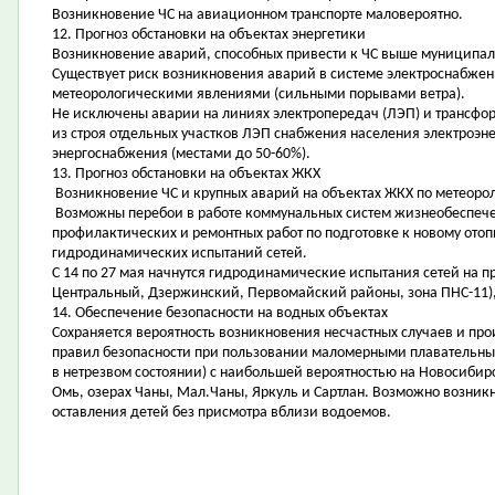
Возникновение ЧС на авиационном транспорте маловероятно.
12. Прогноз обстановки на объектах энергетики
Возникновение аварий, способных привести к ЧС выше муниципал
Существует риск возникновения аварий в системе электроснабже
метеорологическими явлениями (сильными порывами ветра).
Не исключены аварии на линиях электропередач (ЛЭП) и трансфор
из строя отдельных участков ЛЭП снабжения населения электроэн
энергоснабжения (местами до 50-60%).
13. Прогноз обстановки на объектах ЖКХ
Возникновение ЧС и крупных аварий на объектах ЖКХ по метеоро
Возможны перебои в работе коммунальных систем жизнеобеспече
профилактических и ремонтных работ по подготовке к новому ото
гидродинамических испытаний сетей.
С 14 по 27 мая начнутся гидродинамические испытания сетей на пр
Центральный, Дзержинский, Первомайский районы, зона ПНС-11),
14. Обеспечение безопасности на водных объектах
Сохраняется вероятность возникновения несчастных случаев и пр
правил безопасности при пользовании маломерными плавательны
в нетрезвом состоянии) с наибольшей вероятностью на Новосибир
Омь, озерах Чаны, Мал.Чаны, Яркуль и Сартлан. Возможно возник
оставления детей без присмотра вблизи водоемов.