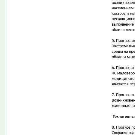
возникновен
населением 
костров и ма
несанкциони
выполнение 
вблизи лесн
5. Прогноз 
Экстремальн
среды на пр
области мал
6. Прогноз 
ЧС маловеро
медицинской
являются пе
7. Прогноз 
Возникновен
животных в
Техногенны
8. Прогноз 
Сохраняется