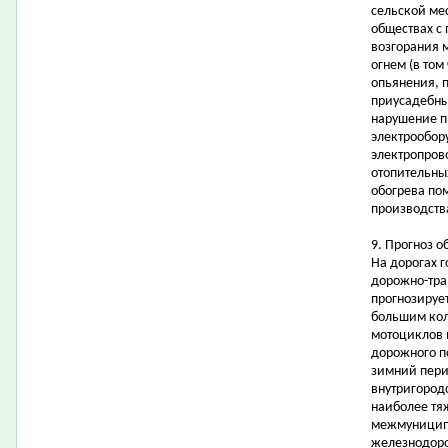
сельской ме
обществах с
возгорания 
огнем (в том
опьянения, 
приусадебных
нарушение п
электрообор
электропров
отопительны
обогрева по
производств
9. Прогноз о
На дорогах 
дорожно-тра
прогнозируе
большим кол
мотоциклов 
дорожного п
зимний пери
внутригородс
наиболее тя
межмуниципа
железнодоро