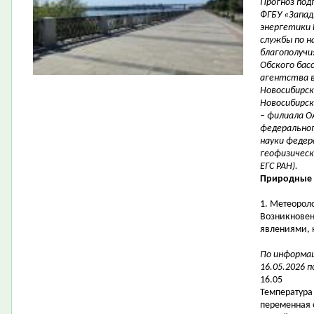
Прогноз под
ФГБУ «Запад
энергетики 
службы по н
благополучи
Обского бас
агентства в
Новосибирск
Новосибирск
– филиала О
федерально
науки федер
геофизическ
ЕГС РАН).
Природные 
1. Метеорол
Возникновен
явлениями, 
По информац
16.05.2026 п
16.05
Температура 
переменная 