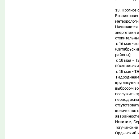
13. Прогноз 
Возникновен
метеорологи
Начинаются 
энергетики 
отопительны
с 16 мая - з
(Октябрьски
районы);
с 18 мая – 
(Калинински
с 18 мая - Т
Гидродинами
круглосуточ
выбросом во
послужить п
период испы
отсутствоват
количество 
аварийности
Искитим, Бе
Тогучинский
Ордынский и