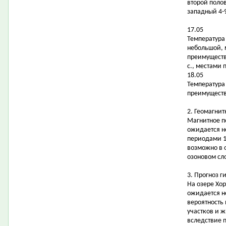
второй поло
западный 4-9
17.05
Температура 
небольшой, 
преимуществ
с., местами 
18.05
Температура 
преимуществе
2. Геомагнит
Магнитное п
ожидается н
периодами 1
возможно в 
озоновом сл
3. Прогноз 
На озере Хо
ожидается н
вероятность
участков и 
вследствие 