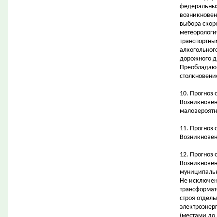
федеральных
возникновен
выбора скор
метеорологи
транспортны
алкогольног
дорожного д
Преобладающ
столкновени
10. Прогноз
Возникновен
маловероятн
11. Прогноз
Возникновен
12. Прогноз 
Возникновен
муниципальн
Не исключен
трансформат
строя отдел
электроэнер
(местами до 