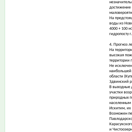
незначитель
достижение 
маловероятн
На предстоя
воды из Нов
4000 + 100 м
гидропосту г
4. Прогноз 
На территор
высокая пожа
территории п
Не исключен
наибольшей 
области (Ку
Здвинский р
В выходные 
участки возр
природных п
населенным 
Искитим, их
Возможен пе
Павлодарско
Карасукског
и Чистоозер