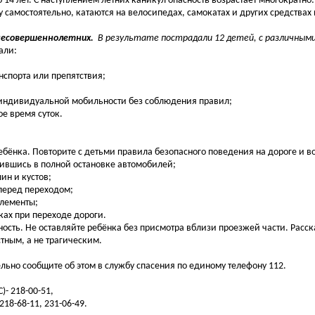
4 лет. С наступлением летних каникул опасность возрастает многократно
у самостоятельно, катаются на велосипедах, самокатах и других средства
несовершеннолетних.
В результате пострадали 12 детей, с различным
али:
нспорта или препятствия;
х индивидуальной мобильности без соблюдения правил;
е время суток.
ёнка. Повторите с детьми правила безопасного поведения на дороге и во
дившись в полной остановке автомобилей;
ин и кустов;
перед переходом;
элементы;
ках при переходе дороги.
ность. Не оставляйте ребёнка без присмотра вблизи проезжей части. Расс
тным, а не трагическим.
льно сообщите об этом в службу спасения по единому телефону 112.
- 218-00-51,
18-68-11, 231-06-49.