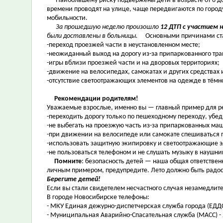
Наибольшему риску подвержены дети в возрасте от 6 до 1
времени проводят на улице, чаще передвигаются по город
мобильности.
За прошедшую неделю произошло
12 ДТП с участием 
были доставлены в больницы.
Основными причинами ст
-переход проезжей части в неустановленном месте;
-неожиданный выход на дорогу из-за припаркованного тра
-игры вблизи проезжей части и на дворовых территориях;
-движение на велосипедах, самокатах и других средства
-отсутствие светоотражающих элементов на одежде в тёмно
Рекомендации родителям!
Уважаемые взрослые, именно вы — главный пример для реб
-переходить дорогу только по пешеходному переходу, убе
-не выбегать на проезжую часть из-за припаркованных маш
-при движении на велосипеде или самокате спешиваться 
-использовать защитную экипировку и светоотражающие 
-не пользоваться телефоном и не слушать музыку в наушни
Помните
: безопасность детей — наша общая ответствен
личным примером, предупредите. Лето должно быть радос
Берегите детей!
Если вы стали свидетелем несчастного случая незамедлите
В городе Новосибирске телефоны:
- МКУ Единая дежурно-диспетчерская служба города (ЕДДС)
- Муниципальная Аварийно-Спасательная служба (МАСС) - 2