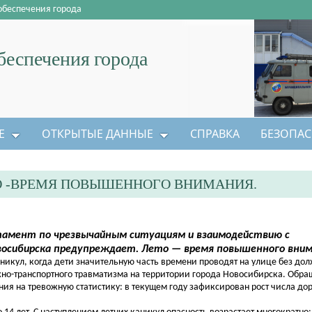
обеспечения города
еспечения города
Е
ОТКРЫТЫЕ ДАННЫЕ
СПРАВКА
БЕЗОПАС
ТО -ВРЕМЯ ПОВЫШЕННОГО ВНИМАНИЯ.
амент по чрезвычайным ситуациям и взаимодействию с
восибирска предупреждает. Лето — время повышенного вним
кул, когда дети значительную часть времени проводят на улице без дол
ожно-транспортного травматизма на территории города Новосибирска. Обр
ния на тревожную статистику: в текущем году зафиксирован рост числа до