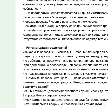
Наибольшему риску подвержены дети в возрасте от 6 до 1
времени проводят на улице, чаще передвигаются по город
мобильности.
За прошедшую неделю произошло
12 ДТП с участием 
были доставлены в больницы.
Основными причинами ст
-переход проезжей части в неустановленном месте;
-неожиданный выход на дорогу из-за припаркованного тра
-игры вблизи проезжей части и на дворовых территориях;
-движение на велосипедах, самокатах и других средства
-отсутствие светоотражающих элементов на одежде в тёмно
Рекомендации родителям!
Уважаемые взрослые, именно вы — главный пример для реб
-переходить дорогу только по пешеходному переходу, убе
-не выбегать на проезжую часть из-за припаркованных маш
-при движении на велосипеде или самокате спешиваться 
-использовать защитную экипировку и светоотражающие 
-не пользоваться телефоном и не слушать музыку в наушни
Помните
: безопасность детей — наша общая ответствен
личным примером, предупредите. Лето должно быть радос
Берегите детей!
Если вы стали свидетелем несчастного случая незамедлите
В городе Новосибирске телефоны:
- МКУ Единая дежурно-диспетчерская служба города (ЕДДС)
- Муниципальная Аварийно-Спасательная служба (МАСС) - 2