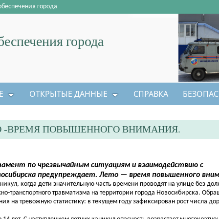
обеспечения города
еспечения города
Е
ОТКРЫТЫЕ ДАННЫЕ
СПРАВКА
БЕЗОПАС
ТО -ВРЕМЯ ПОВЫШЕННОГО ВНИМАНИЯ.
амент по чрезвычайным ситуациям и взаимодействию с
восибирска предупреждает. Лето — время повышенного вним
кул, когда дети значительную часть времени проводят на улице без дол
ожно-транспортного травматизма на территории города Новосибирска. Обр
ния на тревожную статистику: в текущем году зафиксирован рост числа до