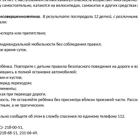
4 лет. С наступлением летних каникул опасность возрастает многократно
у самостоятельно, катаются на велосипедах, самокатах и других средства
несовершеннолетних.
В результате пострадали 12 детей, с различным
али:
нспорта или препятствия;
х индивидуальной мобильности без соблюдения правил;
е время суток.
ёнка. Повторите с детьми правила безопасного поведения на дороге и во
дившись в полной остановке автомобилей;
ин и кустов;
перед переходом;
элементы;
ках при переходе дороги.
ность. Не оставляйте ребёнка без присмотра вблизи проезжей части. Расс
тным, а не трагическим.
льно сообщите об этом в службу спасения по единому телефону 112.
- 218-00-51,
18-68-11, 231-06-49.