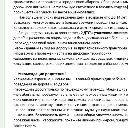
травматизма на территории города Новосибирска. Обращаем внима
дорожного движения на тревожную статистику: в текущем году за
происшествий с участием несовершеннолетних.
Наибольшему риску подвержены дети в возрасте от 6 до 14 лет. 
возрастает многократно: дети больше времени проводят на улице,
катаются на велосипедах, самокатах и других средствах индивид
За прошедшую неделю произошло
12 ДТП с участием несове
детей, с различными видами травм были доставлены в больницы
-переход проезжей части в неустановленном месте;
-неожиданный выход на дорогу из-за припаркованного транспорта 
-игры вблизи проезжей части и на дворовых территориях;
-движение на велосипедах, самокатах и других средствах индив
-отсутствие светоотражающих элементов на одежде в тёмное время
Рекомендации родителям!
Уважаемые взрослые, именно вы — главный пример для ребёнка. 
поведения на дороге и во дворе:
-переходить дорогу только по пешеходному переходу, убедившись
-не выбегать на проезжую часть из-за припаркованных машин и ку
-при движении на велосипеде или самокате спешиваться перед п
-использовать защитную экипировку и светоотражающие элемент
-не пользоваться телефоном и не слушать музыку в наушниках при
Помните
: безопасность детей — наша общая ответственность. 
проезжей части. Расскажите, покажите личным примером, предупр
трагическим.