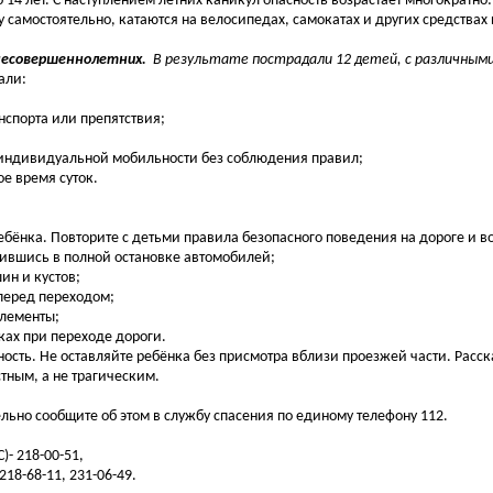
4 лет. С наступлением летних каникул опасность возрастает многократно
у самостоятельно, катаются на велосипедах, самокатах и других средства
несовершеннолетних.
В результате пострадали 12 детей, с различным
али:
нспорта или препятствия;
х индивидуальной мобильности без соблюдения правил;
е время суток.
ёнка. Повторите с детьми правила безопасного поведения на дороге и во
дившись в полной остановке автомобилей;
ин и кустов;
перед переходом;
элементы;
ках при переходе дороги.
ность. Не оставляйте ребёнка без присмотра вблизи проезжей части. Расс
тным, а не трагическим.
льно сообщите об этом в службу спасения по единому телефону 112.
- 218-00-51,
18-68-11, 231-06-49.