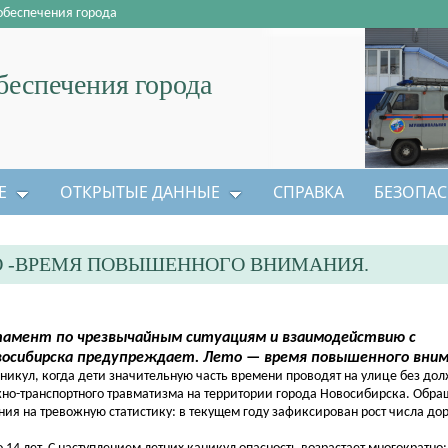
обеспечения города
еспечения города
Е
ОТКРЫТЫЕ ДАННЫЕ
СПРАВКА
БЕЗОПАС
ТО -ВРЕМЯ ПОВЫШЕННОГО ВНИМАНИЯ.
амент по чрезвычайным ситуациям и взаимодействию с
восибирска предупреждает. Лето — время повышенного вним
кул, когда дети значительную часть времени проводят на улице без дол
ожно-транспортного травматизма на территории города Новосибирска. Обр
ния на тревожную статистику: в текущем году зафиксирован рост числа до