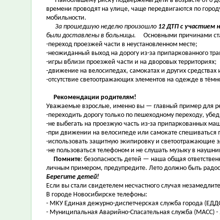
Наибольшему риску подвержены дети в возрасте от 6 до 1
времени проводят на улице, чаще передвигаются по город
мобильности.
За прошедшую неделю произошло
12 ДТП с участием 
были доставлены в больницы.
Основными причинами ст
-переход проезжей части в неустановленном месте;
-неожиданный выход на дорогу из-за припаркованного тра
-игры вблизи проезжей части и на дворовых территориях;
-движение на велосипедах, самокатах и других средства
-отсутствие светоотражающих элементов на одежде в тёмно
Рекомендации родителям!
Уважаемые взрослые, именно вы — главный пример для реб
-переходить дорогу только по пешеходному переходу, убе
-не выбегать на проезжую часть из-за припаркованных маш
-при движении на велосипеде или самокате спешиваться 
-использовать защитную экипировку и светоотражающие 
-не пользоваться телефоном и не слушать музыку в наушни
Помните
: безопасность детей — наша общая ответствен
личным примером, предупредите. Лето должно быть радос
Берегите детей!
Если вы стали свидетелем несчастного случая незамедлите
В городе Новосибирске телефоны:
- МКУ Единая дежурно-диспетчерская служба города (ЕДДС)
- Муниципальная Аварийно-Спасательная служба (МАСС) - 2