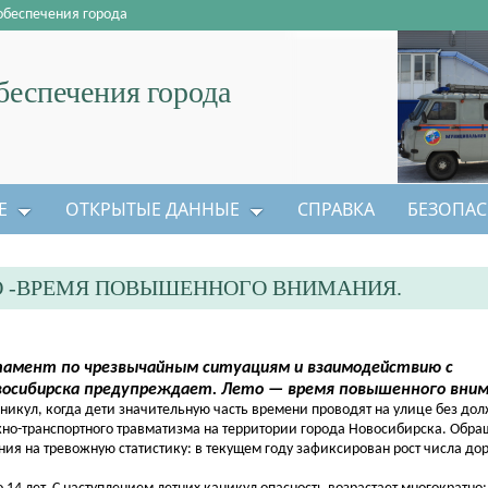
обеспечения города
еспечения города
Е
ОТКРЫТЫЕ ДАННЫЕ
СПРАВКА
БЕЗОПАС
ТО -ВРЕМЯ ПОВЫШЕННОГО ВНИМАНИЯ.
амент по чрезвычайным ситуациям и взаимодействию с
восибирска предупреждает. Лето — время повышенного вним
кул, когда дети значительную часть времени проводят на улице без дол
ожно-транспортного травматизма на территории города Новосибирска. Обр
ния на тревожную статистику: в текущем году зафиксирован рост числа до