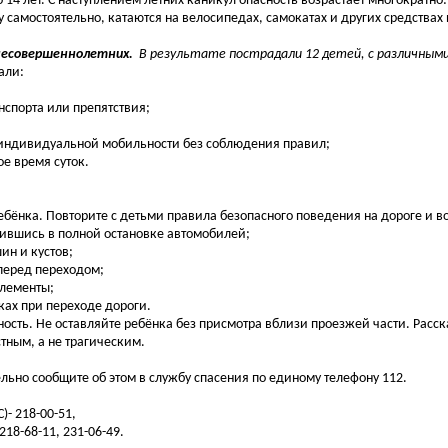
4 лет. С наступлением летних каникул опасность возрастает многократно
у самостоятельно, катаются на велосипедах, самокатах и других средства
несовершеннолетних.
В результате пострадали 12 детей, с различным
али:
нспорта или препятствия;
х индивидуальной мобильности без соблюдения правил;
е время суток.
ёнка. Повторите с детьми правила безопасного поведения на дороге и во
дившись в полной остановке автомобилей;
ин и кустов;
перед переходом;
элементы;
ках при переходе дороги.
ность. Не оставляйте ребёнка без присмотра вблизи проезжей части. Расс
тным, а не трагическим.
льно сообщите об этом в службу спасения по единому телефону 112.
- 218-00-51,
18-68-11, 231-06-49.