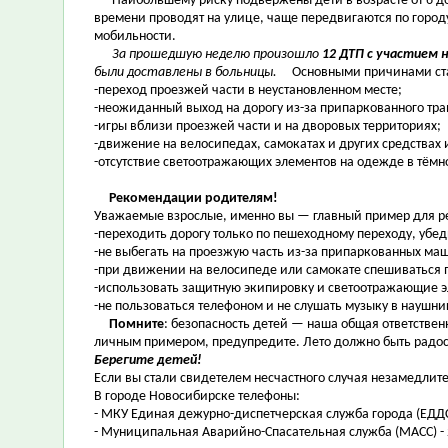
Наибольшему риску подвержены дети в возрасте от 6 до 1
времени проводят на улице, чаще передвигаются по город
мобильности.
За прошедшую неделю произошло
12 ДТП с участием 
были доставлены в больницы.
Основными причинами ст
-переход проезжей части в неустановленном месте;
-неожиданный выход на дорогу из-за припаркованного тра
-игры вблизи проезжей части и на дворовых территориях;
-движение на велосипедах, самокатах и других средства
-отсутствие светоотражающих элементов на одежде в тёмно
Рекомендации родителям!
Уважаемые взрослые, именно вы — главный пример для реб
-переходить дорогу только по пешеходному переходу, убе
-не выбегать на проезжую часть из-за припаркованных маш
-при движении на велосипеде или самокате спешиваться 
-использовать защитную экипировку и светоотражающие 
-не пользоваться телефоном и не слушать музыку в наушни
Помните
: безопасность детей — наша общая ответствен
личным примером, предупредите. Лето должно быть радос
Берегите детей!
Если вы стали свидетелем несчастного случая незамедлите
В городе Новосибирске телефоны:
- МКУ Единая дежурно-диспетчерская служба города (ЕДДС)
- Муниципальная Аварийно-Спасательная служба (МАСС) - 2