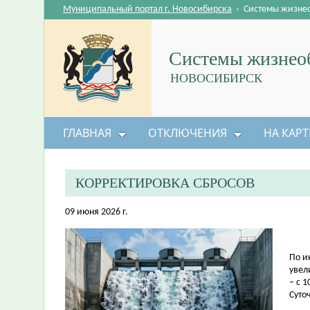
Муниципальный портал г. Новосибирска
›
Системы жизне
Системы жизнеоб
НОВОСИБИРСК
ГЛАВНАЯ
ОТКЛЮЧЕНИЯ
НА КАРТ
КОРРЕКТИРОВКА СБРОСОВ
09 июня 2026 г.
По и
увел
– с 1
Суто