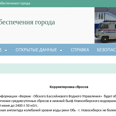
обеспечения города
еспечения города
Е
ОТКРЫТЫЕ ДАННЫЕ
СПРАВКА
БЕЗОПАС
Корректировка сбросов
нформации «Верхне - Обского Бассейнового Водного Управления» будет о
ичение среднесуточных сбросов в нижний бьеф Новосибирского водохран
0 июня до 2400 ± 50 м3/с.
чная амплитуда колебаний уровня воды реки Обь - г. Новосибирск не более