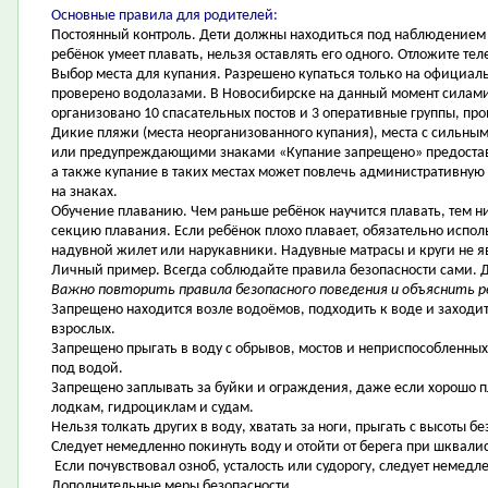
Основные правила для родителей:
Постоянный контроль. Дети должны находиться под наблюдением 
ребёнок умеет плавать, нельзя оставлять его одного. Отложите тел
Выбор места для купания. Разрешено купаться только на официаль
проверено водолазами. В Новосибирске на данный момент силам
организовано 10 спасательных постов и 3 оперативные группы, п
Дикие пляжи (места неорганизованного купания), места с сильн
или предупреждающими знаками «Купание запрещено» предоставл
а также купание в таких местах может повлечь административную 
на знаках.
Обучение плаванию. Чем раньше ребёнок научится плавать, тем ни
секцию плавания. Если ребёнок плохо плавает, обязательно испол
надувной жилет или нарукавники. Надувные матрасы и круги не 
Личный пример. Всегда соблюдайте правила безопасности сами. 
Важно повторить правила безопасного поведения и объяснить р
Запрещено находится возле водоёмов, подходить к воде и заходи
взрослых.
Запрещено прыгать в воду с обрывов, мостов и неприспособленных 
под водой.
Запрещено заплывать за буйки и ограждения, даже если хорошо 
лодкам, гидроциклам и судам.
Нельзя толкать других в воду, хватать за ноги, прыгать с высоты б
Следует немедленно покинуть воду и отойти от берега при шквалист
Если почувствовал озноб, усталость или судорогу, следует немедл
Дополнительные меры безопасности.