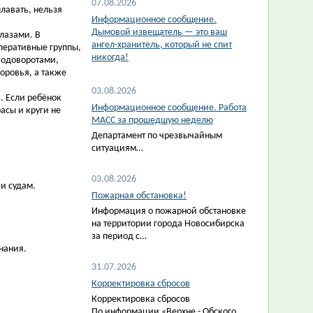
07.08.2026
лавать, нельзя
Информационное сообщение.
Дымовой извещатель — это ваш
олазами. В
ангел-хранитель, который не спит
перативные группы,
никогда!
водоворотами,
оровья, а также
03.08.2026
. Если ребёнок
Информационное сообщение. Работа
асы и круги не
МАСС за прошедшую неделю
Департамент по чрезвычайным
ситуациям…
03.08.2026
и судам.
Пожарная обстановка!
Информация о пожарной обстановке
на территории города Новосибирска
за период с…
нания.
31.07.2026
Корректировка сбросов
Корректировка сбросов
По информации «Верхне - Обского