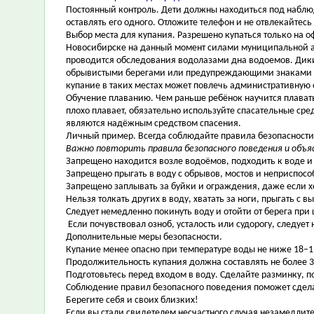
Постоянный контроль. Дети должны находиться под наблюд
оставлять его одного. Отложите телефон и не отвлекайтесь
Выбор места для купания. Разрешено купаться только на о
Новосибирске на данный момент силами муниципальной ав
проводится обследования водолазами дна водоемов. Дики
обрывистыми берегами или предупреждающими знаками «К
купание в таких местах может повлечь административную о
Обучение плаванию. Чем раньше ребёнок научится плавать
плохо плавает, обязательно используйте спасательные сре
являются надёжным средством спасения.
Личный пример. Всегда соблюдайте правила безопасности
Важно повторить правила безопасного поведения и объя
Запрещено находится возле водоёмов, подходить к воде и
Запрещено прыгать в воду с обрывов, мостов и неприспособ
Запрещено заплывать за буйки и ограждения, даже если 
Нельзя толкать других в воду, хватать за ноги, прыгать с 
Следует немедленно покинуть воду и отойти от берега при 
Если почувствовал озноб, усталость или судорогу, следуе
Дополнительные меры безопасности.
Купание менее опасно при температуре воды не ниже 18–1
Продолжительность купания должна составлять не более 3
Подготовьтесь перед входом в воду. Сделайте разминку, п
Соблюдение правил безопасного поведения поможет сдела
Берегите себя и своих близких!
Если вы стали свидетелем несчастного случая незамедлите