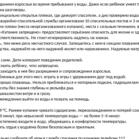
ением взрослых во время пребывания у воды. Даже если ребёнок умеет п
 на разговоры.
фициально открытых пляжах, где дежурят спасатели, а дно проверено вод
арийно-спасательной службы организовано 10 спасательных постов и 3 о
е пляжи (места неорганизованного купания), места с сильным течением, 
упание запрещено» предоставляют серьёзную опасность для жизни и зд
тветственность. Не стоит игнорировать надпись на знаках.
, тем ниже риск несчастного случая. Запишитесь с ним в секцию плавания
дства, надевайте на него надувной жилет или нарукавники. Надувные матр
 сами. Дети копируют поведение родителей.
снить ребёнку, что запрещено.
 заходить в неё без разрешения и сопровождения взрослых.
ленных для этого мест, играть в игры с удержанием друг под водой.
хорошо плаваешь. Нельзя приближаться к моторным лодкам, гидроциклам 
высоты без знания глубины и рельефа дна.
шквалистом ветре и в грозу.
т немедленно выйти из воды и позвать на помощь.
9 °C. Раннее купание чревато судорогами, переохлаждением и потерей соз
0 минут, при невысокой температуре воды — не более 5–6 минут.
остепенно входите в воду, убедившись в комфортности температуры.
ть отдых у водоёма более безопасным и приятным.
льно сообщите об этом в службу спасения по единому телефону 112.