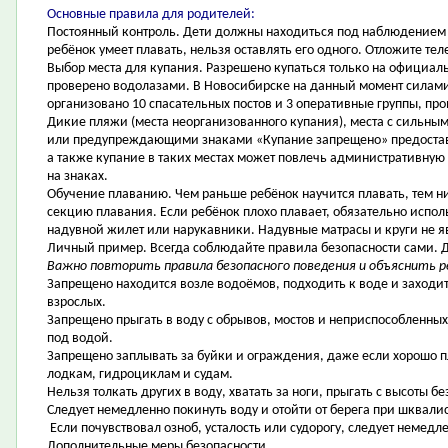
Основные правила для родителей:
Постоянный контроль. Дети должны находиться под наблюдением 
ребёнок умеет плавать, нельзя оставлять его одного. Отложите тел
Выбор места для купания. Разрешено купаться только на официаль
проверено водолазами. В Новосибирске на данный момент силам
организовано 10 спасательных постов и 3 оперативные группы, п
Дикие пляжи (места неорганизованного купания), места с сильн
или предупреждающими знаками «Купание запрещено» предоставл
а также купание в таких местах может повлечь административную 
на знаках.
Обучение плаванию. Чем раньше ребёнок научится плавать, тем ни
секцию плавания. Если ребёнок плохо плавает, обязательно испол
надувной жилет или нарукавники. Надувные матрасы и круги не 
Личный пример. Всегда соблюдайте правила безопасности сами. 
Важно повторить правила безопасного поведения и объяснить р
Запрещено находится возле водоёмов, подходить к воде и заходи
взрослых.
Запрещено прыгать в воду с обрывов, мостов и неприспособленных 
под водой.
Запрещено заплывать за буйки и ограждения, даже если хорошо 
лодкам, гидроциклам и судам.
Нельзя толкать других в воду, хватать за ноги, прыгать с высоты б
Следует немедленно покинуть воду и отойти от берега при шквалист
Если почувствовал озноб, усталость или судорогу, следует немедл
Дополнительные меры безопасности.