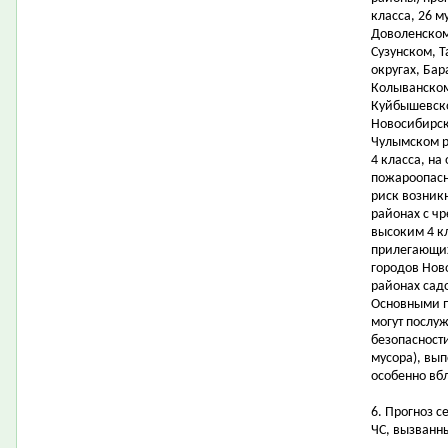
класса, 26 
Доволенском
Сузунском, 
округах, Ба
Колыванском
Куйбышевско
Новосибирск
Чулымском р
4 класса, на
пожароопасн
риск возник
районах с ч
высоким 4 к
прилегающих
городов Нов
районах сад
Основными 
могут послу
безопасност
мусора), вып
особенно вб
6. Прогноз 
ЧС, вызванн