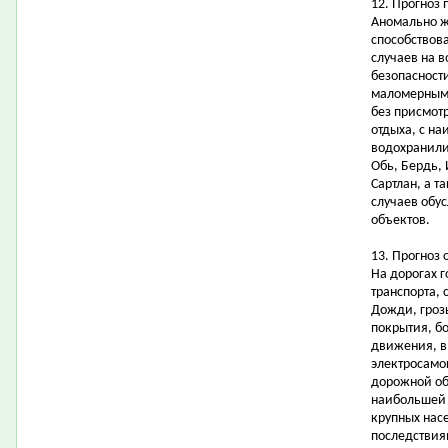
12. Прогноз
Аномально ж
способствов
случаев на 
безопасности
маломерными
без присмот
отдыха, с н
водохранили
Обь, Бердь,
Сартлан, а т
случаев обу
объектов.
13. Прогноз 
На дорогах 
транспорта,
Дожди, гроз
покрытия, б
движения, в
электросамо
дорожной об
наибольшей 
крупных нас
последствиям