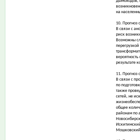
дымоходов, 
возникновен
на населенн
10. Прогноз 
В связи с а
риск возник
Возможны сл
перегрузкой 
трансформат
вероятность
результате 
11. Прогноз 
В связи с п
по подготовк
также прове
сетей, не и
жизнеобеспе
общее колич
районам по а
Новосибирск
Искитимский
Мошковский,