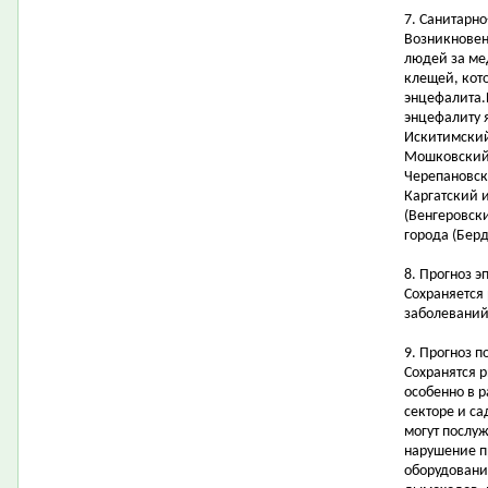
7. Санитарн
Возникновен
людей за ме
клещей, кот
энцефалита.
энцефалиту 
Искитимский
Мошковский,
Черепановск
Каргатский 
(Венгеровск
города (Берд
8. Прогноз э
Сохраняется
заболеваний
9. Прогноз 
Сохранятся 
особенно в 
секторе и с
могут послу
нарушение п
оборудовани