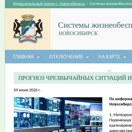
Муниципальный портал г. Новосибирска
›
Системы жизнеобеспеч
Системы жизнеобесп
НОВОСИБИРСК
ГЛАВНАЯ
ОТКЛЮЧЕНИЯ
НА КАРТЕ
БЕЗОПАСНОСТЬ ЖИЗНЕДЕЯТЕЛЬНОСТИ
ПРОГНОЗ ЧРЕЗВЫЧАЙНЫХ СИТУАЦИЙ 
09 июня 2026 г.
По информа
Новосибирск
1. Метеорол
Переменная 
кратковреме
днем местам