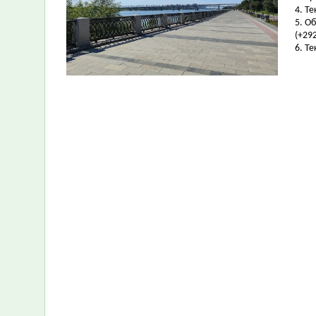
4. Т
5. О
(+292
6. Т