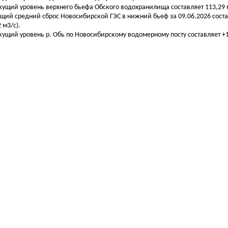
екущий уровень верхнего бьефа Обского водохранилища составляет 113,29 м
бщий средний сброс Новосибирской ГЭС в нижний бьеф за 09.06.2026 соста
 м3/с).
екущий уровень р. Обь по Новосибирскому водомерному посту составляет +13