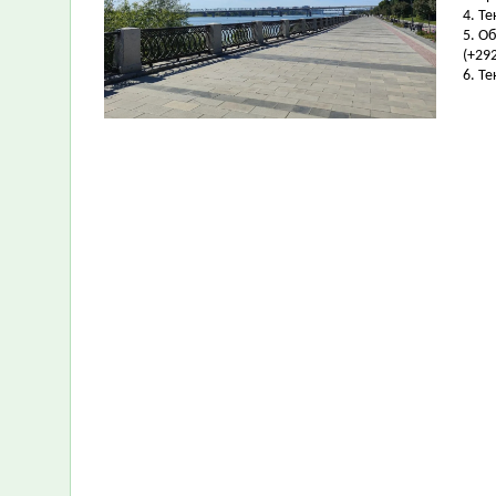
4. Т
5. О
(+292
6. Т