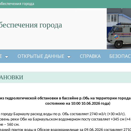
обеспечения города
еспечения города
Е
ОТКРЫТЫЕ ДАННЫЕ
СПРАВКА
БЕЗОПАС
ТАНОВКИ
из гидрологической обстановки в бассейне р.Обь на территории города
состоянию на 10:00 10.06.2026 года)
о городу Барнаулу расход воды по р. Обь составляет 2740 м3/с (+30 м3/с).
ровень реки Оби на Барнаульском водомерном посту составляет +345 см (+4
не – 560 см.
редний приток воды в Обское водохранилище за 09.06.2026 составляет 2710 