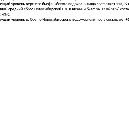
екущий уровень верхнего бьефа Обского водохранилища составляет 113,29 м
бщий средний сброс Новосибирской ГЭС в нижний бьеф за 09.06.2026 соста
 м3/с).
екущий уровень р. Обь по Новосибирскому водомерному посту составляет +13