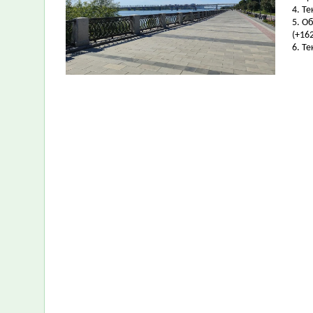
4. Т
5. О
(+162
6. Т