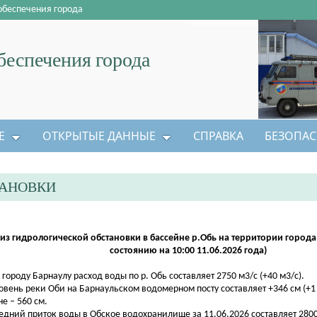
обеспечения города
еспечения города
Е
ОТКРЫТЫЕ ДАННЫЕ
СПРАВКА
БЕЗОПАС
ТАНОВКИ
из гидрологической обстановки в бассейне р.Обь на территории города
состоянию на 10:00 11.06.2026 года)
о городу Барнаулу расход воды по р. Обь составляет 2750 м3/с (+40 м3/с).
ровень реки Оби на Барнаульском водомерном посту составляет +346 см (+1
не – 560 см.
редний приток воды в Обское водохранилище за 11.06.2026 составляет 2800 