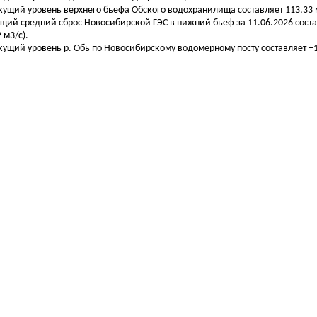
екущий уровень верхнего бьефа Обского водохранилища составляет 113,33 м
бщий средний сброс Новосибирской ГЭС в нижний бьеф за 11.06.2026 соста
 м3/с).
екущий уровень р. Обь по Новосибирскому водомерному посту составляет +16