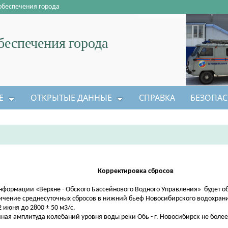
обеспечения города
еспечения города
Е
ОТКРЫТЫЕ ДАННЫЕ
СПРАВКА
БЕЗОПАС
Корректировка сбросов
нформации «Верхне - Обского Бассейнового Водного Управления» будет о
ичение среднесуточных сбросов в нижний бьеф Новосибирского водохран
2 июня до 2800 ± 50 м3/с.
чная амплитуда колебаний уровня воды реки Обь - г. Новосибирск не более