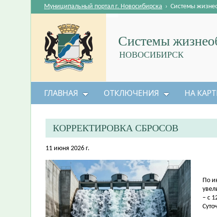
Муниципальный портал г. Новосибирска
›
Системы жизне
Системы жизнеоб
НОВОСИБИРСК
ГЛАВНАЯ
ОТКЛЮЧЕНИЯ
НА КАРТ
КОРРЕКТИРОВКА СБРОСОВ
11 июня 2026 г.
По и
увел
– с 1
Суто