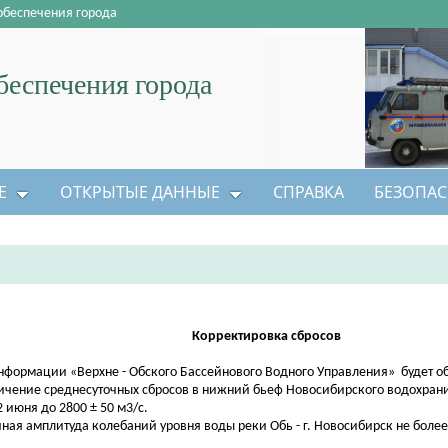
обеспечения города
еспечения города
Е
ОТКРЫТЫЕ ДАННЫЕ
СПРАВКА
БЕЗОПАС
Корректировка сбросов
нформации «Верхне - Обского Бассейнового Водного Управления» будет о
ичение среднесуточных сбросов в нижний бьеф Новосибирского водохран
2 июня до 2800 ± 50 м3/с.
чная амплитуда колебаний уровня воды реки Обь - г. Новосибирск не более