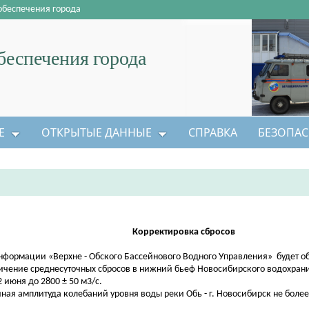
обеспечения города
еспечения города
Е
ОТКРЫТЫЕ ДАННЫЕ
СПРАВКА
БЕЗОПАС
Корректировка сбросов
нформации «Верхне - Обского Бассейнового Водного Управления» будет о
ичение среднесуточных сбросов в нижний бьеф Новосибирского водохран
2 июня до 2800 ± 50 м3/с.
чная амплитуда колебаний уровня воды реки Обь - г. Новосибирск не более