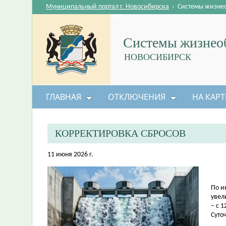
Муниципальный портал г. Новосибирска
›
Системы жизне
Системы жизнеоб
НОВОСИБИРСК
ГЛАВНАЯ
ОТКЛЮЧЕНИЯ
НА КАРТ
КОРРЕКТИРОВКА СБРОСОВ
11 июня 2026 г.
По и
увел
– с 1
Суто