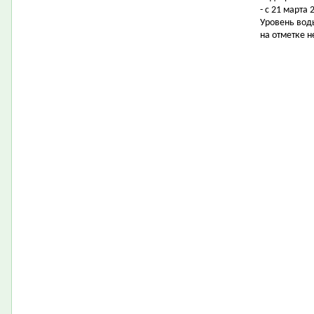
- с 21 марта 
Уровень воды
на отметке н