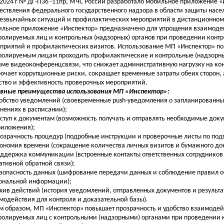
.2024 г № ДГ-П36 -11пр, МЧС России разработало мобильное приложение «
ествления федерального государственного надзора в области защиты насе
резвычайных ситуаций и профилактических мероприятий в дистанционном
льное приложение «Инспектор» предназначено для упрощения взаимоде
ролируемых лиц и контрольных (надзорных) органов при проведении контр
приятий и профилактических визитов. Использование МП «Инспектор» по
ролируемым лицам проходить профилактические и контрольные (надзорны
ме видеоконференцсвязи, что снижает административную нагрузку на ко
ючает коррупционные риски, сокращает временные затраты обеих сторон,
ство и эффективность проверочных мероприятий.
вные преимущества использования МП «Инспектор»:
добство уведомлений (своевременные push-уведомления о запланированны
нениях в расписании);
оступ к документам (возможность получать и отправлять необходимые док
риложения);
розрачность процедур (подробные инструкции и проверочные листы по подг
кономия времени (сокращение количества личных визитов и бумажного до
оддержка коммуникации (встроенные контакты ответственных сотрудников
ативной обратной связи);
езопасность данных (шифрование передачи данных и соблюдение правил 
ональной информации);
рхив действий (история уведомлений, отправленных документов и результа
модействия для контроля и доказательной базы).
м образом, МП «Инспектор» повышает прозрачность и удобство взаимодей
ролируемых лиц с контрольными (надзорными) органами при проведении 