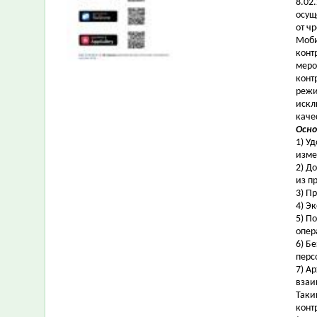
8.02
осущ
от ч
Моби
конт
меро
конт
режи
искл
каче
Осно
1) У
изме
2) Д
из п
3) П
4) Э
5) П
опер
6) Б
перс
7) А
взаи
Таки
конт