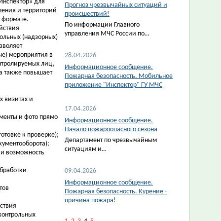
Инспектор» для
Прогноз чрезвычайных ситуаций и
ления и территорий
происшествий!
 формате.
По информации Главного
йствия
управления МЧС России по…
ольных (надзорных)
зволяет
е) мероприятия в
28.04.2026
нтролируемых лиц,
Информационное сообщение.
 а также повышает
Пожарная безопасность. Мобильное
приложение "Инспектор" ГУ МЧС
х визитах и
17.04.2026
ументы и фото прямо
Информационное сообщение.
Начало пожароопасного сезона
отовке к проверке);
Департамент по чрезвычайным
кументооборота);
ситуациям и…
 и возможность
обработки
09.04.2026
Информационное сообщение.
тов
Пожарная безопасность. Курение -
причина пожара!
ствия
контрольных