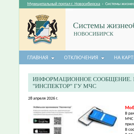
Муниципальный портал г. Новосибирска
›
Системы жизне
Системы жизнеоб
НОВОСИБИРСК
ГЛАВНАЯ
ОТКЛЮЧЕНИЯ
НА КАРТ
ИНФОРМАЦИОННОЕ СООБЩЕНИЕ. 
"ИНСПЕКТОР" ГУ МЧС
28 апреля 2026 г.
Моб
В ра
МЧС 
прил
В со