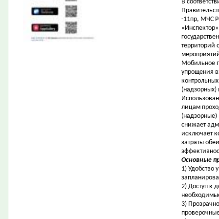
В соответст
Правительст
-11пр, МЧС 
«Инспектор»
государствен
территорий 
мероприятий
Мобильное п
упрощения в
контрольных
(надзорных)
Использован
лицам прохо
(надзорные)
снижает адм
исключает к
затраты обеи
эффективнос
Основные п
1) Удобство
запланирова
2) Доступ к 
необходимые
3) Прозрачн
проверочные 