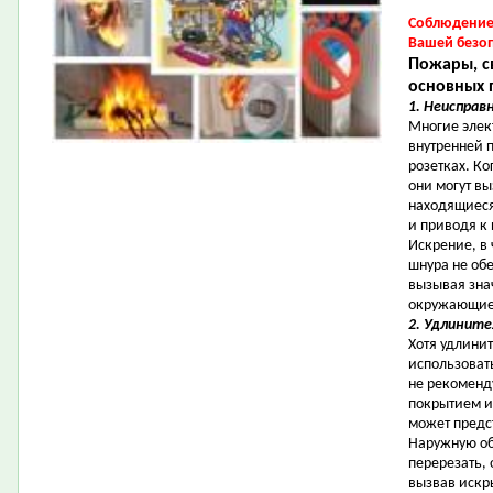
Соблюдение 
Вашей безо
Пожары, с
основных 
1. Неисправ
Многие элек
внутренней 
розетках. Ко
они могут в
находящиеся
и приводя к
Искрение, в 
шнура не об
вызывая зна
окружающие 
2. Удлините
Хотя удлини
использоват
не рекоменд
покрытием и
может предс
Наружную об
перерезать,
вызвав искры