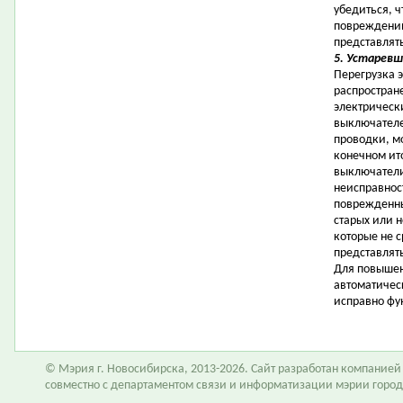
убедиться, ч
повреждений
представлят
5. Устаревш
Перегрузка 
распростран
электрическ
выключателе
проводки, мо
конечном ит
выключатели
неисправнос
поврежденны
старых или 
которые не 
представлять
Для повышен
автоматичес
исправно фу
© Мэрия г. Новосибирска, 2013-2026. Сайт разработан компание
совместно с департаментом связи и информатизации мэрии горо