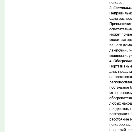
пожара.
3. Светильн
Неправильно
одна распро
Превышение
осветительн
может привес
может загоре
вашего дома.
лампочки, м
мощности, у
4. Обогрева
Портативные
дни, предста
осторожност
легковоспла
постельное 
мгновенному
обогревател
любых наход
предметов, 
возгорания. 
расстояние 
пожароопасн
проверяйте 