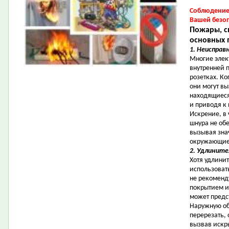
Соблюдение 
Вашей безо
Пожары, с
основных 
1. Неисправ
Многие элек
внутренней 
розетках. Ко
они могут в
находящиеся
и приводя к
Искрение, в 
шнура не об
вызывая зна
окружающие 
2. Удлините
Хотя удлини
использоват
не рекоменд
покрытием и
может предс
Наружную об
перерезать,
вызвав искры