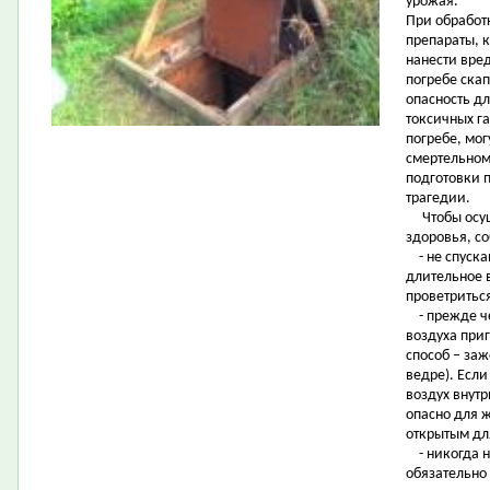
урожая.
При обработ
препараты, 
нанести вре
погребе ска
опасность дл
токсичных г
погребе, мо
смертельному
подготовки 
трагедии.
Чтобы осуще
здоровья, с
- не спускай
длительное в
проветриться
- прежде чем
воздуха при
способ – заж
ведре). Если
воздух внутр
опасно для ж
открытым дл
- никогда н
обязательно