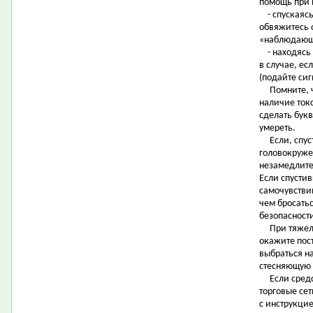
помощь при 
- спускаясь
обвяжитесь о
«наблюдающ
- находясь 
в случае, ес
(подайте сиг
Помните, че
наличие токс
сделать букв
умереть.
Если, спуст
головокруже
незамедлите
Если спусти
самочувстви
чем бросатьс
безопасности
При тяжело
окажите пос
выбраться на
стесняющую 
Если средст
торговые се
с инструкци