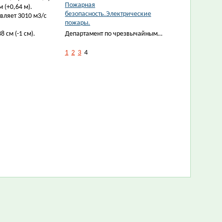
Пожарная
 (+0,64 м).
безопасность.Электрические
вляет 3010 м3/с
пожары.
 см (-1 см).
Департамент по чрезвычайным…
1
2
3
4