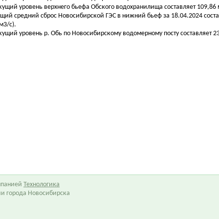
екущий уровень верхнего бьефа Обского водохранилища составляет 109,86 м
бщий средний сброс Новосибирской ГЭС в нижний бьеф за 18.04.2024 соста
м3/с).
екущий уровень р. Обь по Новосибирскому водомерному посту составляет 238
омпанией
Технологика
ии города Новосибирска